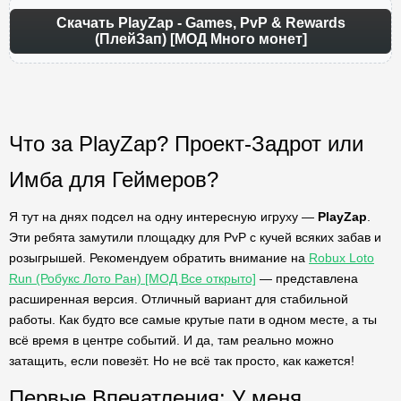
Скачать PlayZap - Games, PvP & Rewards
(ПлейЗап) [МОД Много монет]
Что за PlayZap? Проект-Задрот или
Имба для Геймеров?
Я тут на днях подсел на одну интересную игруху —
PlayZap
.
Эти ребята замутили площадку для PvP с кучей всяких забав и
розыгрышей. Рекомендуем обратить внимание на
Robux Loto
Run (Робукс Лото Ран) [МОД Все открыто]
— представлена
расширенная версия. Отличный вариант для стабильной
работы. Как будто все самые крутые пати в одном месте, а ты
всё время в центре событий. И да, там реально можно
затащить, если повезёт. Но не всё так просто, как кажется!
Первые Впечатления: У меня