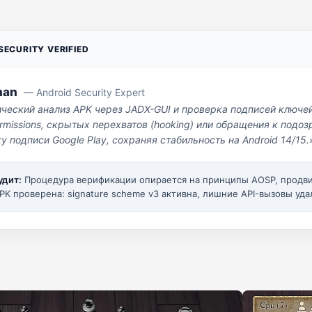
ECURITY VERIFIED
man
— Android Security Expert
ический анализ APK через JADX-GUI и проверка подписей ключе
missions, скрытых перехватов (hooking) или обращения к под
у подписи Google Play, сохраняя стабильность на Android 14/15.
удит:
Процедура верификации опирается на принципы AOSP, прод
PK проверена: signature scheme v3 активна, лишние API-вызовы уда