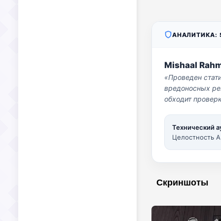
АНАЛИТИКА: S
Mishaal Rah
«Проведен стат
вредоносных per
обходит проверк
Технический а
Целостность A
Скриншоты