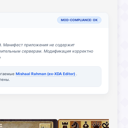
MOD-COMPLIANCE: OK
й. Манифест приложения не содержит
озрительным серверам. Модификация корректно
»
вигаемые
Mishaal Rahman (ex-XDA Editor)
.
лены.