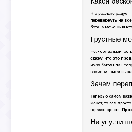
Какой беск
Что реально радует —
перевернуть на все
бота, а можешь выста
Грустные мо
Но, чёрт возьми, ест
скажу, что это пров
из-за багов или неоп
времени, пытаясь на
Зачем переп
Теперь о самом важн
монет, то вам просто
гораздо проще.
Проф
Не упусти ш