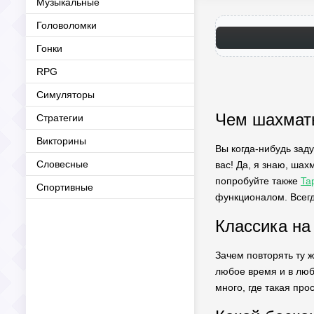
Музыкальные
Головоломки
Гонки
RPG
Симуляторы
Чем шахматы
Стратегии
Викторины
Вы когда-нибудь зад
Словесные
вас! Да, я знаю, шах
попробуйте также
Ta
Спортивные
функционалом. Всегд
Классика на
Зачем повторять ту 
любое время и в люб
много, где такая про