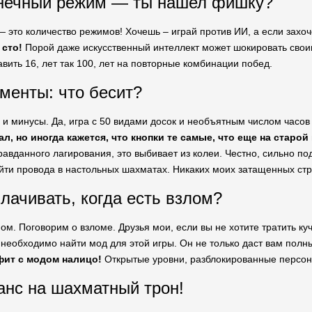
онечный режим — ты нашел фишку?
 это количество режимов! Хочешь – играй против ИИ, а если захоч
 сто!
Порой даже искусственный интеллект может шокировать свои
вить 16, лет так 100, лет на повторные комбинации побед.
менты: что бесит?
ь и минусы. Да, игра с 50 видами досок и необъятным числом часо
ал, но иногда кажется, что кнопки те самые, что еще на старой
равданного лагирования, это выбивает из колеи. Честно, сильно под
йти провода в настольных шахматах. Никаких моих затащенных стр
лачивать, когда есть взлом?
ом. Поговорим о взломе. Друзья мои, если вы не хотите тратить к
 необходимо найти мод для этой игры. Он не только даст вам полны
ит с модом налицо!
Открытые уровни, разблокированные персона
анс на шахматный трон!