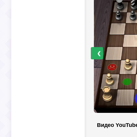
❮
Видео YouTub