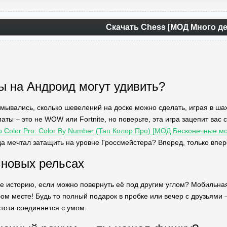
Скачать Chess [МОД Много де
 на Андроид могут удивить?
умывались, сколько шевелений на доске можно сделать, играя в ша
маты – это не WOW или Fortnite, но поверьте, эта игра зацепит вас
p Color Pro: Color By Number (Тап Колор Про) [МОД Бесконечные м
а мечтал затащить на уровне Гроссмейстера? Вперед, только впере
 новых рельсах
же историю, если можно повернуть её под другим углом? Мобильная
ом месте! Будь то полный подарок в пробке или вечер с друзьями –
стота соединяется с умом.