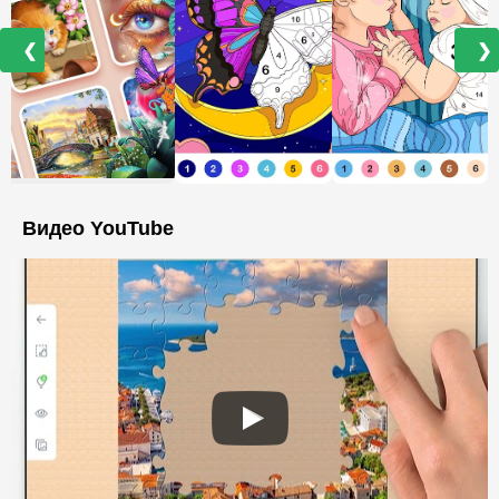
❮
❯
Видео YouTube