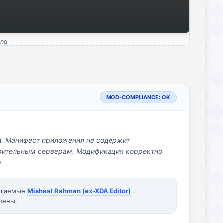
ing
MOD-COMPLIANCE: OK
й. Манифест приложения не содержит
озрительным серверам. Модификация корректно
»
вигаемые
Mishaal Rahman (ex-XDA Editor)
.
лены.