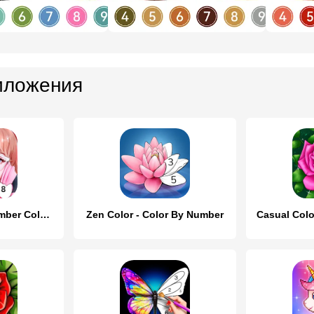
иложения
KPOP Paint by Number Coloring
Zen Color - Color By Number