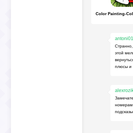
antoni0
Странно,
этой мел
вернутьс
плюсы и 
alexrozi
Замечате
номерам.
подсказы