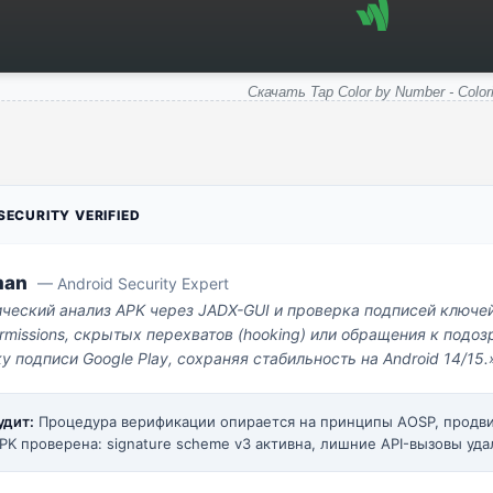
Скачать Tap Color by Number - Color
ECURITY VERIFIED
man
— Android Security Expert
ический анализ APK через JADX-GUI и проверка подписей ключе
missions, скрытых перехватов (hooking) или обращения к под
у подписи Google Play, сохраняя стабильность на Android 14/15.
удит:
Процедура верификации опирается на принципы AOSP, прод
PK проверена: signature scheme v3 активна, лишние API-вызовы уда