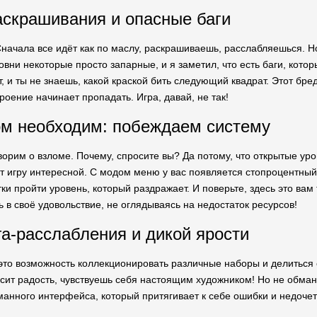
аскрашивания и опасные баги
Сначала все идёт как по маслу, раскрашиваешь, расслабляешься. Н
вни некоторые просто запарные, и я заметил, что есть баги, кото
 и ты не знаешь, какой краской бить следующий квадрат. Этот бред
роение начинает пропадать. Игра, давай, не так!
м необходим: побеждаем систему
орим о взломе. Почему, спросите вы? Да потому, что открытые уровн
т игру интересной. С модом меню у вас появляется стопроцентный
и пройти уровень, который раздражает. И поверьте, здесь это вам т
 в своё удовольствие, не оглядываясь на недостаток ресурсов!
га-расслабления и дикой ярости
 это возможность коллекционировать различные наборы и делиться 
ит радость, чувствуешь себя настоящим художником! Но не обманыв
анного интерфейса, который притягивает к себе ошибки и недочеты