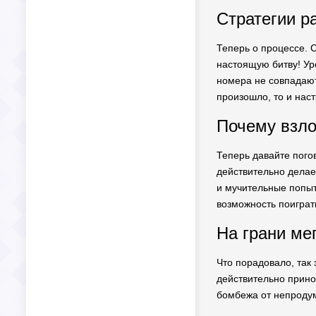
Стратегии р
Теперь о процессе. 
настоящую битву! Уро
номера не совпадают,
произошло, то и наст
Почему взло
Теперь давайте погов
действительно делае
и мучительные попытк
возможность поиграть
На грани ме
Что порадовало, так
действительно принос
бомбежа от непродум