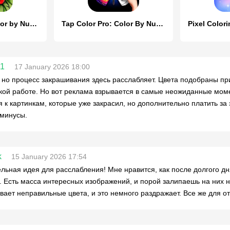
Color Painting-Color by Number
Tap Color Pro: Color By Number
11
17 January 2026 18:00
 но процесс закрашивания здесь расслабляет. Цвета подобраны прия
кой работе. Но вот реклама взрывается в самые неожиданные моме
я к картинкам, которые уже закрасил, но дополнительно платить з
минусы.
k
15 January 2026 17:54
льная идея для расслабления! Мне нравится, как после долгого дн
 Есть масса интересных изображений, и порой залипаешь на них н
вает неправильные цвета, и это немного раздражает. Все же для о