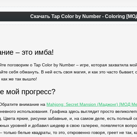
Скачать Tap Color by Number - Coloring [МО
ние – это имба!
йте поговорим о Tap Color by Number – игре, которая захватила мой
йте себя обмануть. В ней есть своя магия, и как это часто бывает,
 как же так вышло!
де мой прогресс?
 Обратите внимание на
Mahjong: Secret Mansion (Маджонг) [МОД Me
невного использования. Графика здесь выглядит просто великолепно
 Цвета яркие, рисунки забавные, и, на самом деле, есть полный сет
жных уровней и добавил шедевр в свою галерею, появляется вопро
– только белые квадраты, то это, откровенно говоря, греет не так, к