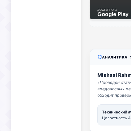
ДОСТУПНО В
Google Play
АНАЛИТИКА: S
Mishaal Rah
«Проведен стат
вредоносных per
обходит проверк
Технический а
Целостность A