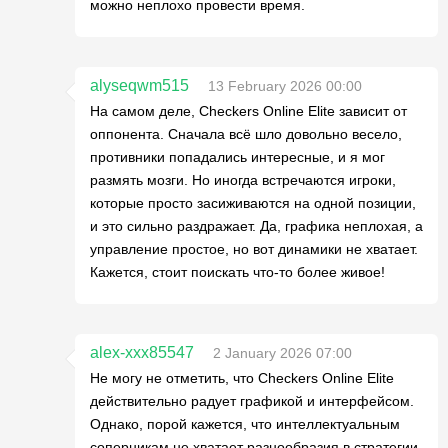
можно неплохо провести время.
alyseqwm515
13 February 2026 00:00
На самом деле, Checkers Online Elite зависит от
оппонента. Сначала всё шло довольно весело,
противники попадались интересные, и я мог
размять мозги. Но иногда встречаются игроки,
которые просто засиживаются на одной позиции,
и это сильно раздражает. Да, графика неплохая, а
управление простое, но вот динамики не хватает.
Кажется, стоит поискать что-то более живое!
alex-xxx85547
2 January 2026 07:00
Не могу не отметить, что Checkers Online Elite
действительно радует графикой и интерфейсом.
Однако, порой кажется, что интеллектуальным
соперникам не хватает разнообразия в стратегии.