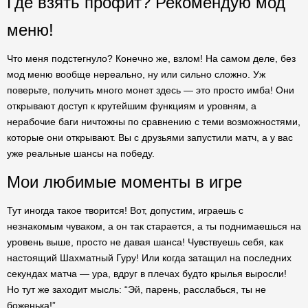
Где взять профит? Рекомендую мод
меню!
Что меня подстегнуло? Конечно же, взлом! На самом деле, без
мод меню вообще нереально, ну или сильно сложно. Уж
поверьте, получить много монет здесь — это просто имба! Они
открывают доступ к крутейшим функциям и уровням, а
нерабочие баги ничтожны по сравнению с теми возможностями,
которые они открывают. Вы с друзьями запустили матч, а у вас
уже реальные шансы на победу.
Мои любимые моменты в игре
Тут иногда такое творится! Вот, допустим, играешь с
незнакомым чуваком, а он так старается, а ты поднимаешься на
уровень выше, просто не давая шанса! Чувствуешь себя, как
настоящий Шахматный Гуру! Или когда затащил на последних
секундах матча — ура, вдруг в плечах будто крылья выросли!
Но тут же заходит мысль: “Эй, парень, расслабься, ты не
боженька!”