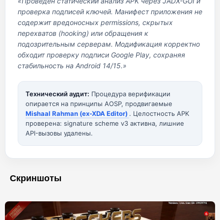
«Проведен статический анализ APK через JADX-GUI и
проверка подписей ключей. Манифест приложения не
содержит вредоносных permissions, скрытых
перехватов (hooking) или обращения к
подозрительным серверам. Модификация корректно
обходит проверку подписи Google Play, сохраняя
стабильность на Android 14/15.»
Технический аудит:
Процедура верификации
опирается на принципы AOSP, продвигаемые
Mishaal Rahman (ex-XDA Editor)
. Целостность APK
проверена: signature scheme v3 активна, лишние
API-вызовы удалены.
Скриншоты