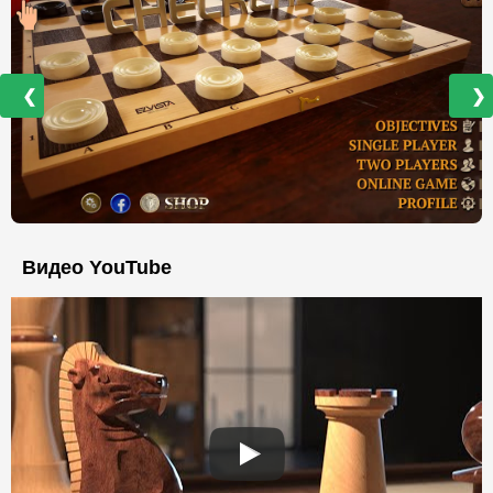
❮
❯
Видео YouTube