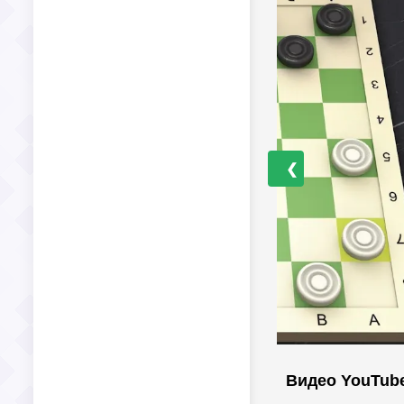
❮
Видео YouTub