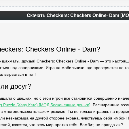
Скачать Checkers: Checkers Online- Dam [МО
eckers: Checkers Online - Dam?
 шахматы, друзья! Checkers: Checkers Online - Dam — это настояща
ься над соперниками. Игра на мобильнике, где проверяется не толь
ь вырваться в топ!
ли досуг?
ышали о шашках, но с этой игрой все становится совершенно инач
ing Puzzle (Хару Кэтс) [МОД Бесконечные деньги]
. Расширенные возм
 в многопользовательском режиме. Ты не только играешь на предмет
ли незнакомца на другой стороне экрана, чувствуешь себя имбой!
 гений, кажется, что весь мир против тебя. Бомбит, не правда ли?