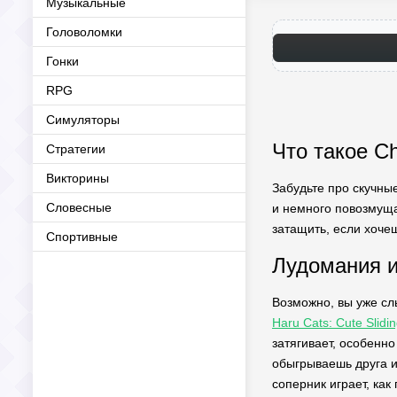
Музыкальные
Головоломки
Гонки
RPG
Симуляторы
Что такое Ch
Стратегии
Викторины
Забудьте про скучные
Словесные
и немного повозмущат
затащить, если хочеш
Спортивные
Лудомания и
Возможно, вы уже сл
Haru Cats: Cute Slid
затягивает, особенно
обыгрываешь друга и
соперник играет, как