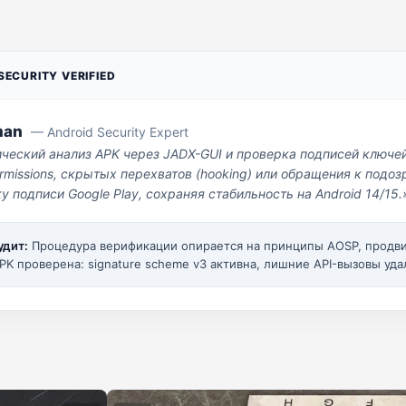
ECURITY VERIFIED
man
— Android Security Expert
ический анализ APK через JADX-GUI и проверка подписей ключе
missions, скрытых перехватов (hooking) или обращения к под
у подписи Google Play, сохраняя стабильность на Android 14/15.
удит:
Процедура верификации опирается на принципы AOSP, прод
PK проверена: signature scheme v3 активна, лишние API-вызовы уда