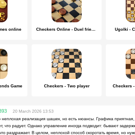
mes online
Checkers Online - Duel friends
Ugolki - 
iends Game
Checkers - Two player
Checkers -
393
20 March 2026 13:53
 неплохая реализация шашек, но есть нюансы. Графика приятная, 
ет, что радует. Однако управление иногда подводит: бывают задерж
что раздражает. В целом, неплохой способ скоротать время, но нуж