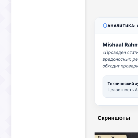
АНАЛИТИКА: S
Mishaal Rah
«Проведен стат
вредоносных per
обходит проверк
Технический а
Целостность A
Скриншоты