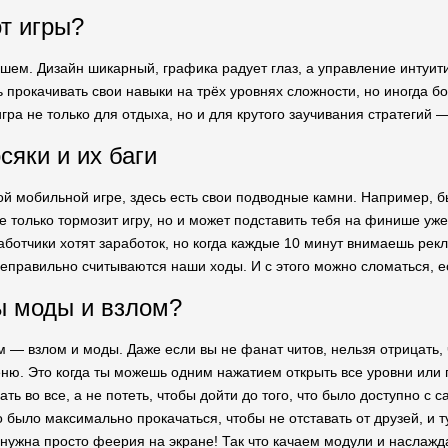
от игры?
ошем. Дизайн шикарный, графика радует глаз, а управление интуит
 прокачивать свои навыки на трёх уровнях сложности, но иногда бо
игра не только для отдыха, но и для крутого заучивания стратегий 
сяки и их баги
бой мобильной игре, здесь есть свои подводные камни. Например, 
е только тормозит игру, но и может подставить тебя на финише уж
аботчики хотят заработок, но когда каждые 10 минут внимаешь ре
 неправильно считываются наши ходы. И с этого можно сломаться, 
ы моды и взлом?
 — взлом и моды. Даже если вы не фанат читов, нельзя отрицать,
ю. Это когда ты можешь одним нажатием открыть все уровни или по
ать во все, а не потеть, чтобы дойти до того, что было доступно с 
о было максимально прокачаться, чтобы не отставать от друзей, и
 нужна просто феерия на экране! Так что качаем модули и наслажд