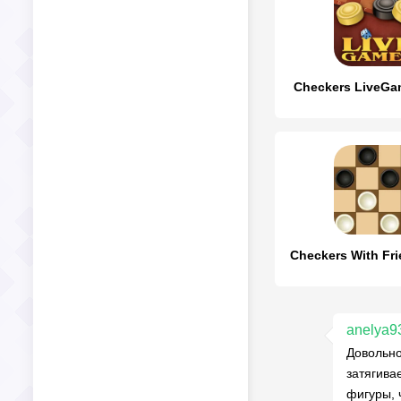
Checkers LiveGa
Checkers With Fr
anelya9
Довольно
затягива
фигуры, 