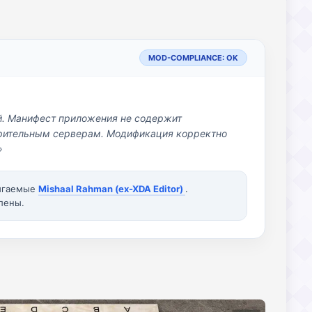
MOD-COMPLIANCE: OK
й. Манифест приложения не содержит
озрительным серверам. Модификация корректно
»
вигаемые
Mishaal Rahman (ex-XDA Editor)
.
лены.