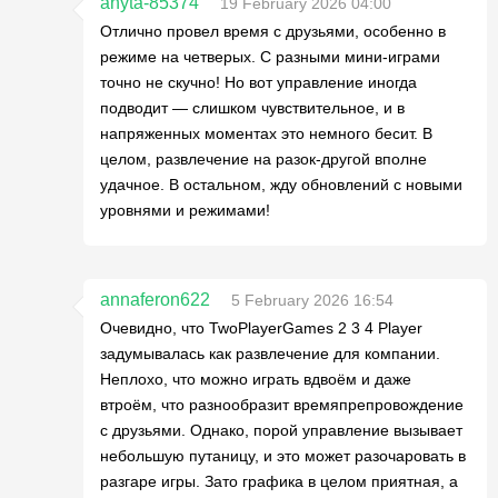
anyta-85374
19 February 2026 04:00
Отлично провел время с друзьями, особенно в
режиме на четверых. С разными мини-играми
точно не скучно! Но вот управление иногда
подводит — слишком чувствительное, и в
напряженных моментах это немного бесит. В
целом, развлечение на разок-другой вполне
удачное. В остальном, жду обновлений с новыми
уровнями и режимами!
annaferon622
5 February 2026 16:54
Очевидно, что TwoPlayerGames 2 3 4 Player
задумывалась как развлечение для компании.
Неплохо, что можно играть вдвоём и даже
втроём, что разнообразит времяпрепровождение
с друзьями. Однако, порой управление вызывает
небольшую путаницу, и это может разочаровать в
разгаре игры. Зато графика в целом приятная, а