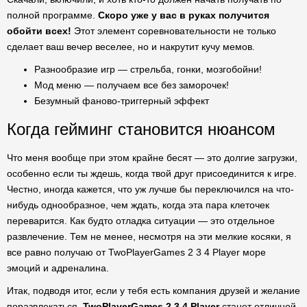
полной программе.
Скоро уже у вас в руках получится
обойти всех!
Этот элемент соревновательности не только
сделает ваш вечер веселее, но и накрутит кучу мемов.
Разнообразие игр — стрельба, гонки, мозгобойни!
Мод меню — получаем все без заморочек!
Безумный фаново-триггерный эффект
Когда гейминг становится нюансом
Что меня вообще при этом крайне бесят — это долгие загрузки,
особенно если ты ждешь, когда твой друг присоединится к игре.
Честно, иногда кажется, что уж лучше бы переключился на что-
нибудь однообразное, чем ждать, когда эта пара клеточек
переварится. Как будто отладка ситуации — это отдельное
развлечение. Тем не менее, несмотря на эти мелкие косяки, я
все равно получаю от TwoPlayerGames 2 3 4 Player море
эмоций и адреналина.
Итак, подводя итог, если у тебя есть компания друзей и желание
поразвлекаться,
TwoPlayerGames 2 3 4 Player
станет отличной