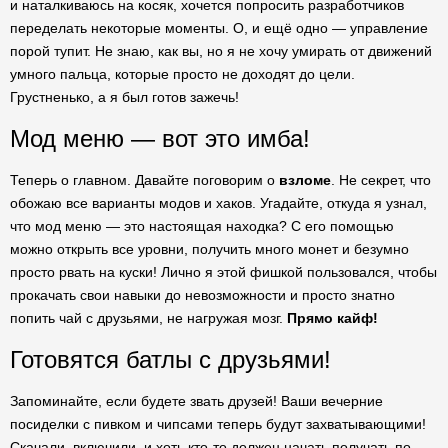
и наталкиваюсь на косяк, хочется попросить разработчиков
переделать некоторые моменты. О, и ещё одно — управление
порой тупит. Не знаю, как вы, но я не хочу умирать от движений
умного пальца, которые просто не доходят до цели.
Грустненько, а я был готов зажечь!
Мод меню — вот это имба!
Теперь о главном. Давайте поговорим о
взломе
. Не секрет, что
обожаю все варианты модов и хаков. Угадайте, откуда я узнал,
что мод меню — это настоящая находка? С его помощью
можно открыть все уровни, получить много монет и безумно
просто рвать на куски! Лично я этой фишкой пользовался, чтобы
прокачать свои навыки до невозможности и просто знатно
попить чай с друзьями, не нагружая мозг.
Прямо кайф!
Готовятся батлы с друзьями!
Запоминайте, если будете звать друзей! Ваши вечерние
посиделки с пивком и чипсами теперь будут захватывающими!
Скачали, включили, и хоть кто-то должен начать получать по