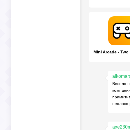
alkomar
Весело п
компания
примитив
неплохо 
axe230