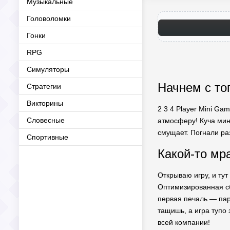
Музыкальные
Головоломки
Гонки
RPG
Симуляторы
Начнем с тог
Стратегии
Викторины
2 3 4 Player Mini Ga
Словесные
атмосферу! Куча мини
смущает. Погнали ра
Спортивные
Какой-то мра
Открываю игру, и ту
Оптимизированная сбо
первая печаль — пара
тащишь, а игра тупо 
всей компании!