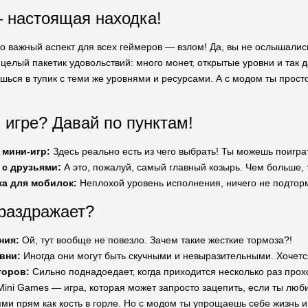
 настоящая находка!
о важный аспект для всех геймеров — взлом! Да, вы не ослышалис
целый пакетик удовольствий: много монет, открытые уровни и так д
шься в тупик с теми же уровнями и ресурсами. А с модом ты прос
 игре? Давай по пунктам!
 мини-игр:
Здесь реально есть из чего выбрать! Ты можешь поиграть
 с друзьями:
А это, пожалуй, самый главный козырь. Чем больше, 
ка для мобилок:
Неплохой уровень исполнения, ничего не подторм
 раздражает?
ния:
Ой, тут вообще не повезло. Зачем такие жесткие тормоза?!
вни:
Иногда они могут быть скучными и невыразительными. Хочет
торов:
Сильно поднадоедает, когда приходится несколько раз прохо
r Mini Games — игра, которая может запросто зацепить, если ты люб
и прям как кость в горле. Но с модом ты упрощаешь себе жизнь и р