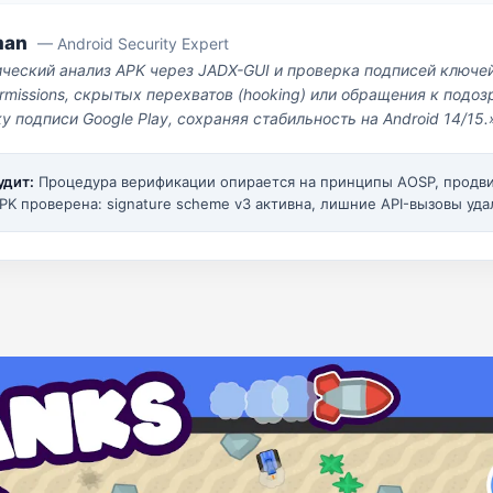
man
— Android Security Expert
ический анализ APK через JADX-GUI и проверка подписей ключе
missions, скрытых перехватов (hooking) или обращения к под
у подписи Google Play, сохраняя стабильность на Android 14/15.
удит:
Процедура верификации опирается на принципы AOSP, прод
PK проверена: signature scheme v3 активна, лишние API-вызовы уда