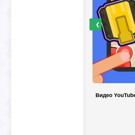
❮
Видео YouTub