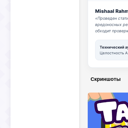
Mishaal Rah
«Проведен стат
вредоносных per
обходит проверк
Технический а
Целостность A
Скриншоты