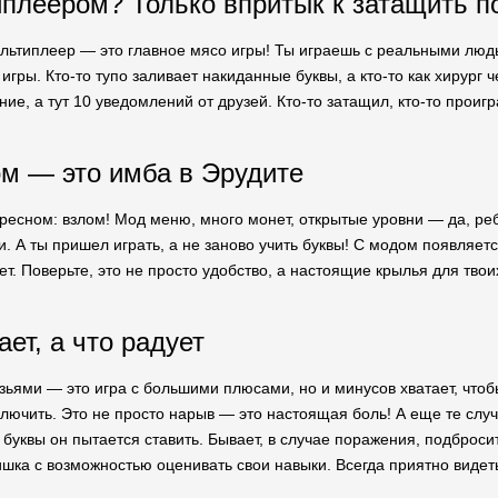
иплеером? Только впритык к затащить п
ультиплеер — это главное мясо игры! Ты играешь с реальными людьм
 игры. Кто-то тупо заливает накиданные буквы, а кто-то как хирург 
ие, а тут 10 уведомлений от друзей. Кто-то затащил, кто-то проиг
м — это имба в Эрудите
ресном: взлом! Мод меню, много монет, открытые уровни — да, реб
и. А ты пришел играть, а не заново учить буквы! С модом появляет
ет. Поверьте, это не просто удобство, а настоящие крылья для тво
ет, а что радует
узьями — это игра с большими плюсами, но и минусов хватает, что
глючить. Это не просто нарыв — это настоящая боль! А еще те случ
буквы он пытается ставить. Бывает, в случае поражения, подбросит
шка с возможностью оценивать свои навыки. Всегда приятно видеть