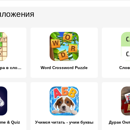
иложения
Эрудит онлайн игра в слова
Word Crossword Puzzle
Слов
ame & Quiz
Учимся читать - учим буквы
Дурак Онл