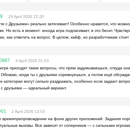
19
19 April 2026 22:20
те с Друзьями» реально затягивает! Особенно нравится, что можно
ке. Но есть и момент: иногда игра подлагивает, и это бесит. Чувств
ю, как ответить на вопрос. В целом, кайф, но разработчикам стоит
0987
4 April 2026 01:53
 игре приходят такие вопросы, что прям задумываешься, откуда они
. Обожаю, когда ты с друзьями соревнуешься, а потом ещё обсуждае
е категории могут сильно раздражать, особенно если задают вопро
с друзьями — идеальный вариант.
y01
2 April 2026 13:53
 времяпрепровождение на фоне других приложений. Задания поро
туальные вызовы. Все зависит от соперников — с сильными игрок