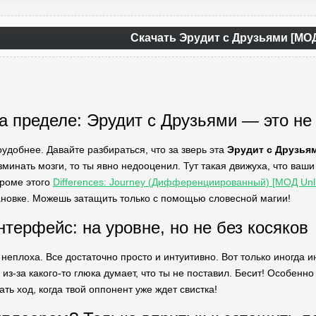
Скачать Эрудит с Друзьями [МО
на пределе: Эрудит с Друзьями — это не
оудобнее. Давайте разбираться, что за зверь эта
Эрудит с Друзья
зминать мозги, то ты явно недооценил. Тут такая движуха, что ваш
Кроме этого
Differences: Journey (Дифференциированный) [МОД Unl
ановке. Можешь затащить только с помощью словесной магии!
нтерфейс: на уровне, но не без косяков
 неплоха. Все достаточно просто и интуитивно. Вот только иногда 
а из-за какого-то глюка думает, что ты не поставил. Бесит! Особенн
ть ход, когда твой оппонент уже ждет свистка!