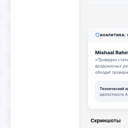
АНАЛИТИКА: S
Mishaal Rah
«Проведен стат
вредоносных per
обходит проверк
Технический а
Целостность A
Скриншоты