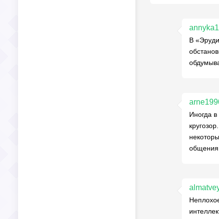
annyka
В «Эруди
обстанов
обдумыва
arne199
Иногда в
кругозор
некоторы
общения 
almatve
Неплохое
интеллек