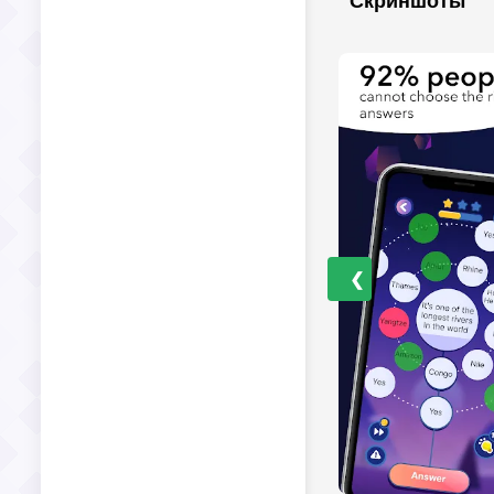
Скриншоты
❮