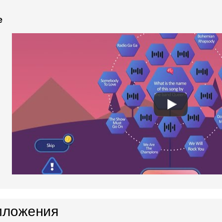
e
иложения