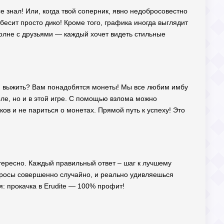
все знал! Или, когда твой соперник, явно недобросовестно
есит просто дико! Кроме того, графика иногда выглядит
 волне с друзьями — каждый хочет видеть стильные
ов, выжить? Вам понадобятся монеты! Мы все любим имбу
оле, но и в этой игре. С помощью взлома можно
в и не париться о монетах. Прямой путь к успеху! Это
нтересно. Каждый правильный ответ – шаг к лучшему
просы совершенно случайно, и реально удивляешься
я: прокачка в Erudite — 100% профит!