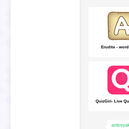
Erudite - wor
QuizGiri- Live Qu
antosya