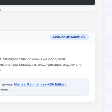
z
MOD-COMPLIANCE: OK
й. Манифест приложения не содержит
озрительным серверам. Модификация корректно
»
вигаемые
Mishaal Rahman (ex-XDA Editor)
.
лены.