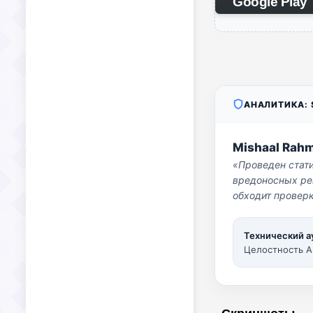
Google Play
АНАЛИТИКА: S
Mishaal Rah
«Проведен стат
вредоносных per
обходит проверк
Технический а
Целостность A