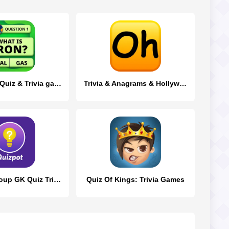
QuizzLand. Quiz & Trivia game
Trivia & Anagrams & Hollywood
QuizPot: Group GK Quiz Trivia
Quiz Of Kings: Trivia Games