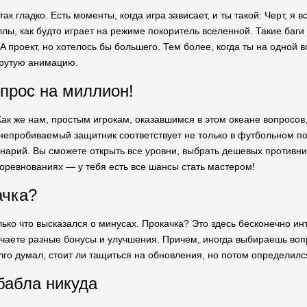
так гладко. Есть моменты, когда игра зависает, и ты такой: Черт, я 
ы, как будто играет на режиме покоритель вселенной. Такие баги б
AA проект, но хотелось бы большего. Тем более, когда ты на одной
крутую анимацию.
прос на миллион!
 Как же нам, простым игрокам, оказавшимся в этом океане вопрос
о непробиваемый защитник соответствует не только в футбольном п
арий. Вы сможете открыть все уровни, выбрать дешевых противнико
соревнованиях — у тебя есть все шансы стать мастером!
ачка?
олько что высказался о минусах. Прокачка? Это здесь бесконечно и
учаете разные бонусы и улучшения. Причем, иногда выбираешь во
лго думал, стоит ли тащиться на обновления, но потом определилс
бабла никуда