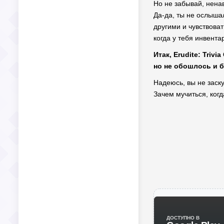
Но не забывай, нена
Да-да, ты не ослышал
другими и чувствова
когда у тебя инвента
Итак, Erudite: Tri
но не обошлось и б
Надеюсь, вы не заску
Зачем мучиться, ког
ДОСТУПНО В