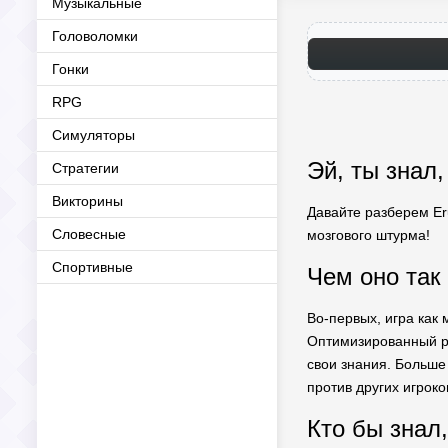
Музыкальные
Головоломки
Гонки
RPG
Симуляторы
Эй, ты знал,
Стратегии
Викторины
Давайте разберем Eru
Словесные
мозгового штурма!
Спортивные
Чем оно так
Во-первых, игра как 
Оптимизированный ре
свои знания. Больше 
против других игрок
Кто бы знал,