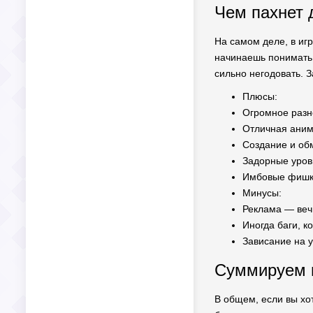
Чем пахнет 
На самом деле, в иг
начинаешь понимать,
сильно негодовать. З
Плюсы:
Огромное разн
Отличная аним
Создание и об
Задорные уров
Имбовые фишки
Минусы:
Реклама — вечн
Иногда баги, к
Зависание на у
Суммируем 
В общем, если вы хо