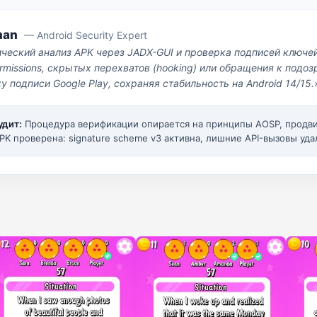
man
— Android Security Expert
ический анализ APK через JADX-GUI и проверка подписей ключе
missions, скрытых перехватов (hooking) или обращения к под
у подписи Google Play, сохраняя стабильность на Android 14/15.
удит:
Процедура верификации опирается на принципы AOSP, прод
PK проверена: signature scheme v3 активна, лишние API-вызовы уда