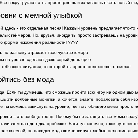
Все вокруг ругают, а ты просто ржешь и заливаешь в сеть новый ше
овни с мемной улыбкой
й здесь - это отдельная песня! Каждый уровень предлагает что-то 
лых геймеров. Но, друзья, иногда ты просто застреваешь на уровн
о форма искажения реальности! ????
ь по разному отражает твоё чувство юмора
ы на уровне сделают даже серый день ярче
м тебя ждет ситуация, от которой ты просто подохнешь от смеха!
ойтись без мода
да. Если ты думаешь, что сможешь пройти всю игру на одном дыхан
шь эти долбанные монетки, а хочется, знаете, побаловать себя и
че ты можешь зависнуть на уровне, где ты любящего мема просто н
уровни – это вообще тренд. Почему бы не затащить все мемы сразу?
тачиваем на одно-два пробежек. Баги тут, конечно, тоже путешест
у нас клеевой, но находка мода компенсирует любые неловкие движ