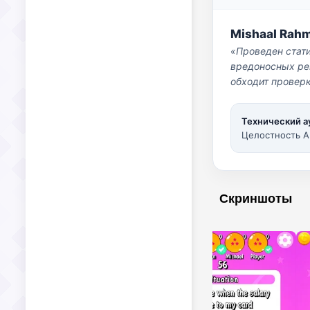
Mishaal Rah
«Проведен стат
вредоносных per
обходит проверк
Технический а
Целостность A
Скриншоты