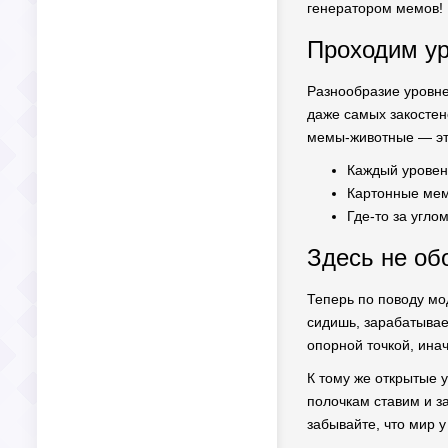
генератором мемов! 
Проходим ур
Разнообразие уровне
даже самых закостене
мемы-животные — эт
Каждый уровен
Картонные мем
Где-то за угло
Здесь не об
Теперь по поводу мо
сидишь, зарабатывае
опорной точкой, ина
К тому же открытые 
полочкам ставим и за
забывайте, что мир 