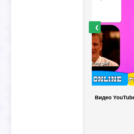
❮
Видео YouTub