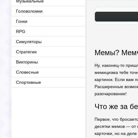
Музыкальные
Головоломки
Гонки
RPG
Симуляторы
Мемы? Мемч
Стратегии
Викторины
Ну, наконец-то приш
Словесные
мемицизма тебе точн
картинок. Если вам 
Спортивные
Расширенные возможн
разочарование!
Что же за б
Первое, что бросаетс
десятки мемов — от с
карточки, но на дел