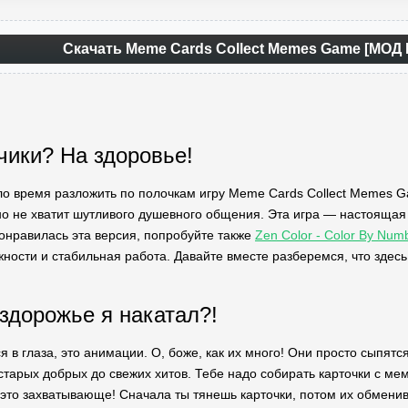
Скачать Meme Cards Collect Memes Game [МОД
ики? На здоровье!
ло время разложить по полочкам игру Meme Cards Collect Memes G
о не хватит шутливого душевного общения. Эта игра — настоящая
понравилась эта версия, попробуйте также
Zen Color - Color By Nu
ости и стабильная работа. Давайте вместе разберемся, что здесь 
ездорожье я накатал?!
я в глаза, это анимации. О, боже, как их много! Они просто сыпятс
тарых добрых до свежих хитов. Тебе надо собирать карточки с мем
е это захватывающе! Сначала ты тянешь карточки, потом их обменив