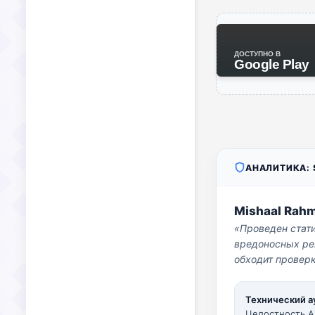
ДОСТУПНО В
Google Play
АНАЛИТИКА: S
Mishaal Rah
«Проведен стат
вредоносных per
обходит проверк
Технический а
Целостность A