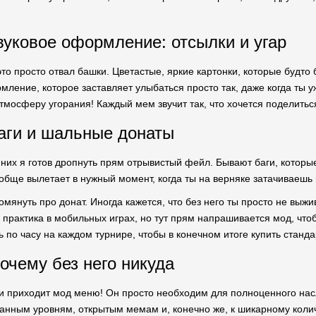
вуковое оформление: отсылки и угар
о просто отвал башки. Цветастые, яркие картонки, которые будто 
ление, которое заставляет улыбаться просто так, даже когда ты 
мосферу угорания! Каждый мем звучит так, что хочется поделить
баги и шальные донаты
 них я готов дропнуть прям отрывистый фейл. Бывают баги, которы
обще вылетает в нужный момент, когда ты на верняке затачиваешь м
омянуть про донат. Иногда кажется, что без него ты просто не выж
я практика в мобильных играх, но тут прям напрашивается мод, что
ть по часу на каждом турнире, чтобы в конечном итоге купить стан
очему без него никуда
 и приходит мод меню! Он просто необходим для полноценного на
ванным уровням, открытым мемам и, конечно же, к шикарному коли