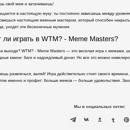
ь свой мем и затачиваешь!
ащается в настоящую муку: ты постоянно зависаешь между уровням
овишься настоящим мемным мастером, который способен накрыть в
да, уходят эти бесконечные мучения.
т ли играть в WTM? - Meme Masters?
на выходе? WTM? - Meme Masters — это веселая игра с мемами, ш
одные камни: баги и надоедливый донат. Но все это можно нивелир
чешь развлечься, валяй! Игра действительно стоит своего времени,
этом именно и профит: больше мемов — больше удовольствия. Захо
Мы в социальных сетях: