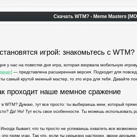
Скачать WTM? - Meme Masters [М
становятся игрой: знакомьтесь с WTM?
одня у нас на повестке дня игра, которая взорвала мобильную игр
денег]
— представлена расширенная версия. Подходит для повсед
 ты самый крутой мемный мастер, то это игра для тебя. Давайте по
ак проходит наше мемное сражение
ет в WTM? Думаю, тут все просто: ты выбираешь мем, который прям
осто? Да! Но! Тут есть свои особенности. Ты можешь использовать 
. Иногда бывает, что ты просто не успеваешь охватить все возможно
то прям угар. Так что, если ты серьезно настроен, звони друзьям, 