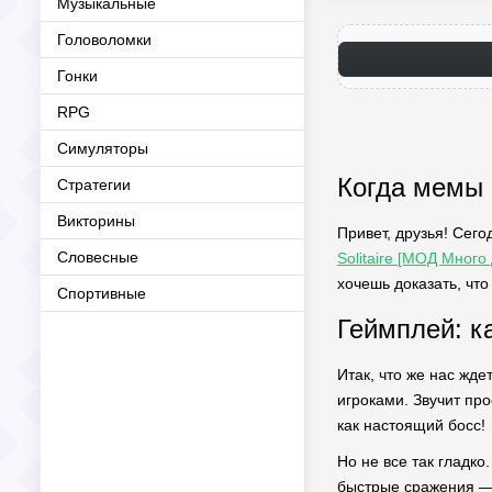
Музыкальные
Головоломки
Гонки
RPG
Симуляторы
Когда мемы 
Стратегии
Викторины
Привет, друзья! Сег
Словесные
Solitaire [МОД Много 
хочешь доказать, что
Спортивные
Геймплей: к
Итак, что же нас жд
игроками. Звучит пр
как настоящий босс!
Но не все так гладко
быстрые сражения — э