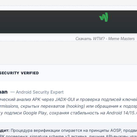
Скачать WTM? - Meme Masters
ECURITY VERIFIED
man
— Android Security Expert
ический анализ APK через JADX-GUI и проверка подписей ключе
missions, скрытых перехватов (hooking) или обращения к под
у подписи Google Play, сохраняя стабильность на Android 14/15.
удит:
Процедура верификации опирается на принципы AOSP, прод
PK проверена: signature scheme v3 активна, лишние API-вызовы уда