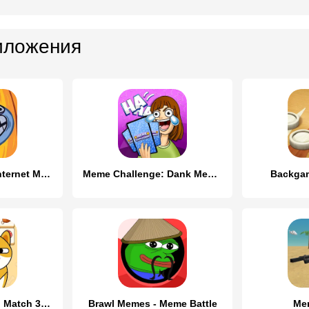
иложения
Troll Face Quest Internet Meme
Meme Challenge: Dank Memes
Backga
Doggo Go - Meme, Match 3 Tiles
Brawl Memes - Meme Battle
Me