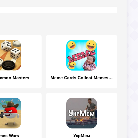
mmon Masters
Meme Cards Collect Memes Game
mes Wars
УкрМем