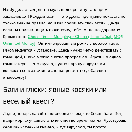
Nardy делает акцент на мультиплеере, и тут это прям
зашкаливает! Каждый матч — это драка, где нужно показать не
только знание правил, но и как прокачать свои мозги. Да-да,
если ты привык тащить в одиночку, тебе тут не поздоровится!
Кроме этого
Chess Time - Multiplayer Chess (Чесс Тайм) [МОД
Unlimited Money]
. Оптимизированный релиз с доработками.
Рекомендуется к установке. Здесь нужно чётко действовать с
командой, иначе можно знатно просраться. Играть на одном
компьютере — это скучно, нужно наряду с друзьями
вовлекаться в заточки, и это напрягает, но добавляет
атмосферу!
Баги и глюки: явные косяки или
веселый квест?
Ладно, теперь давайте поговорим о том, что бесит. Баги! Вот,
например, случайные отключения во время матча. Чувствуешь
себя как истинный геймер, и тут вдруг хоп, ты просто