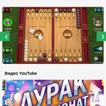
❮
❯
Видео YouTube