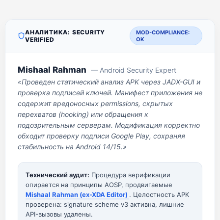
АНАЛИТИКА: SECURITY
MOD-COMPLIANCE:
VERIFIED
OK
Mishaal Rahman
— Android Security Expert
«Проведен статический анализ APK через JADX-GUI и
проверка подписей ключей. Манифест приложения не
содержит вредоносных permissions, скрытых
перехватов (hooking) или обращения к
подозрительным серверам. Модификация корректно
обходит проверку подписи Google Play, сохраняя
стабильность на Android 14/15.»
Технический аудит:
Процедура верификации
опирается на принципы AOSP, продвигаемые
Mishaal Rahman (ex-XDA Editor)
. Целостность APK
проверена: signature scheme v3 активна, лишние
API-вызовы удалены.