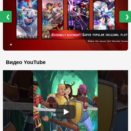
❮
❯
Видео YouTube