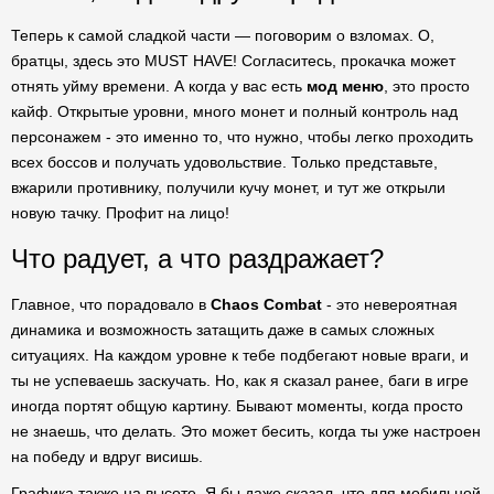
Теперь к самой сладкой части — поговорим о взломах. О,
братцы, здесь это MUST HAVE! Согласитесь, прокачка может
отнять уйму времени. А когда у вас есть
мод меню
, это просто
кайф. Открытые уровни, много монет и полный контроль над
персонажем - это именно то, что нужно, чтобы легко проходить
всех боссов и получать удовольствие. Только представьте,
вжарили противнику, получили кучу монет, и тут же открыли
новую тачку. Профит на лицо!
Что радует, а что раздражает?
Главное, что порадовало в
Chaos Combat
- это невероятная
динамика и возможность затащить даже в самых сложных
ситуациях. На каждом уровне к тебе подбегают новые враги, и
ты не успеваешь заскучать. Но, как я сказал ранее, баги в игре
иногда портят общую картину. Бывают моменты, когда просто
не знаешь, что делать. Это может бесить, когда ты уже настроен
на победу и вдруг висишь.
Графика также на высоте. Я бы даже сказал, что для мобильной