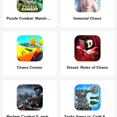
Puzzle Combat: Match-3 RPG
Immortal Chaos
Chaos Cruiser
Dicast: Rules of Chaos
Modern Combat 5: mobile FPS
Tanks Arena io: Craft & Combat