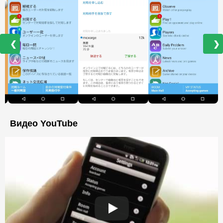
❮
❯
Видео YouTube