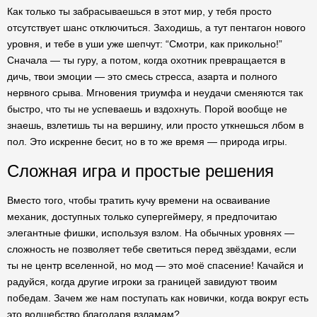
Как только ты забрасываешься в этот мир, у тебя просто
отсутствует шанс отключиться. Заходишь, а тут пентагон нового
уровня, и тебе в уши уже шепчут: “Смотри, как прикольно!”
Сначала — ты гуру, а потом, когда охотник превращается в
дичь, твои эмоции — это смесь стресса, азарта и полного
нервного срыва. Мгновения триумфа и неудачи сменяются так
быстро, что ты не успеваешь и вздохнуть. Порой вообще не
знаешь, взлетишь ты на вершину, или просто уткнешься лбом в
пол. Это искренне бесит, но в то же время — природа игры.
Сложная игра и простые решения
Вместо того, чтобы тратить кучу времени на осваивание
механик, доступных только супергеймеру, я предпочитаю
элегантные фишки, используя взлом. На обычных уровнях —
сложность не позволяет тебе светиться перед звёздами, если
ты не центр вселенной, но мод — это моё спасение! Качайся и
радуйся, когда другие игроки за границей завидуют твоим
победам. Зачем же нам поступать как новички, когда вокруг есть
это волшебство благодаря взламам?