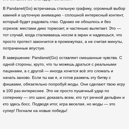
В Pandanet(Go) встречаешь стильную графику, огромный выбор
камней и шуточную анимацию - сплошной интересный контент,
который будет радовать глаз. Однако не обошлось и без
огрехов: местами дико тормозит, и частенько вылетает. Это —
тот случай, когда сталкиваешь носом в экран и надеешься, что
просто протест закончится в промежутках, а не считая минуты,
потраченные впустую.
В завершение: Pandanet(Go) оставляет смешанные чувства. С
одной стороны, круто, что ты можешь драться с реальными
пацанами, а с другой — иногда хочется всё это сломать и
начать заново. Если ты как я, и готов разжечь эту битву с
фишками, обязательно попробуй моды. Они сделают твою игру
в 100 раз интереснее. Это не просто пушечный удар по
сопернику — это шанс доказать всем, кто тут речной дельфин и
кто здесь босс. Подводя итог, игра веселая, но моды — это
супер! Погнали на новые победы!