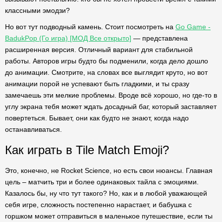
классными эмодзи?
Но вот тут подводный камень. Стоит посмотреть на
Go Game -
BadukPop (Го игра) [МОД Все открыто]
— представлена
расширенная версия. Отличный вариант для стабильной
работы. Авторов игры будто бы подменили, когда дело дошло
до анимации. Смотрите, на словах все выглядит круто, но вот
анимации порой не успевают быть гладкими, и ты сразу
замечаешь эти мелкие проблемы. Вроде всё хорошо, но где-то в
углу экрана тебя может ждать досадный баг, который заставляет
повертеться. Бывает, они как будто не знают, когда надо
останавливаться.
Как играть в Tile Match Emoji?
Это, конечно, не Rocket Science, но есть свои нюансы. Главная
цель – матчить три и более одинаковых тайла с эмоциями.
Казалось бы, ну что тут такого? Но, как и в любой уважающей
себя игре, сложность постепенно нарастает, и бабушка с
горшком может отправиться в маленькое путешествие, если ты