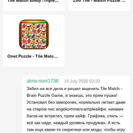
Tile Match Emoji -Triple Tile
Zoo Tile - Match Puzzle Game
Onet Puzzle - Tile Match Game
alma-noni1736
14 July 2026 02:20
Забил на все дела и решил заценить Tile Match -
Brain Puzzle Game, и знаешь, это прям пушка!
Установил без заморочек, нормально летает даже
на старом пис angekommencampleайфе, никаких
багов не встретил, прям кайф. Графика, стиль —
всё как надо, каждый уровень продуман. А есть
там еще какие-то секретики или моды, чтобы игру