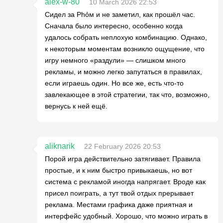
alex-w-80
10 March 2026 22:53
Сидел за Phỏм и не заметил, как прошёл час.
Сначала было интересно, особенно когда
удалось собрать неплохую комбинацию. Однако,
к некоторым моментам возникло ощущение, что
игру немного «раздули» — слишком много
рекламы, и можно легко запутаться в правилах,
если играешь один. Но все же, есть что-то
завлекающее в этой стратегии, так что, возможно,
вернусь к ней ещё.
aliknarik
22 February 2026 20:53
Порой игра действительно затягивает. Правила
простые, и к ним быстро привыкаешь, но вот
система с рекламой иногда напрягает. Вроде как
присел поиграть, а тут твой отдых прерывает
реклама. Местами графика даже приятная и
интерфейс удобный. Хорошо, что можно играть в