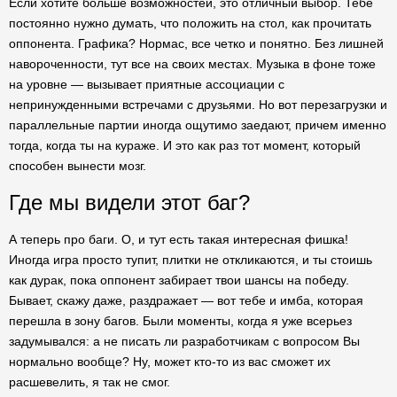
Если хотите больше возможностей, это отличный выбор. Тебе
постоянно нужно думать, что положить на стол, как прочитать
оппонента. Графика? Нормас, все четко и понятно. Без лишней
навороченности, тут все на своих местах. Музыка в фоне тоже
на уровне — вызывает приятные ассоциации с
непринужденными встречами с друзьями. Но вот перезагрузки и
параллельные партии иногда ощутимо заедают, причем именно
тогда, когда ты на кураже. И это как раз тот момент, который
способен вынести мозг.
Где мы видели этот баг?
А теперь про баги. О, и тут есть такая интересная фишка!
Иногда игра просто тупит, плитки не откликаются, и ты стоишь
как дурак, пока оппонент забирает твои шансы на победу.
Бывает, скажу даже, раздражает — вот тебе и имба, которая
перешла в зону багов. Были моменты, когда я уже всерьез
задумывался: а не писать ли разработчикам с вопросом Вы
нормально вообще? Ну, может кто-то из вас сможет их
расшевелить, я так не смог.