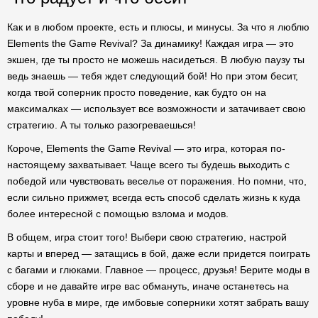
Как и в любом проекте, есть и плюсы, и минусы. За что я люблю
Elements the Game Revival? За динамику! Каждая игра — это
экшен, где ты просто не можешь насидеться. В любую паузу ты
ведь знаешь — тебя ждет следующий бой! Но при этом бесит,
когда твой соперник просто поведение, как будто он на
максималках — использует все возможности и затачивает свою
стратегию. А ты только разогреваешься!
Короче, Elements the Game Revival — это игра, которая по-
настоящему захватывает. Чаще всего ты будешь выходить с
победой или чувствовать веселье от поражения. Но помни, что,
если сильно прижмет, всегда есть способ сделать жизнь к куда
более интересной с помощью взлома и модов.
В общем, игра стоит того! Выбери свою стратегию, настрой
карты и вперед — затащись в бой, даже если придется поиграть
с багами и глюками. Главное — процесс, друзья! Берите моды в
сборе и не давайте игре вас обмануть, иначе останетесь на
уровне нуба в мире, где имбовые соперники хотят забрать вашу