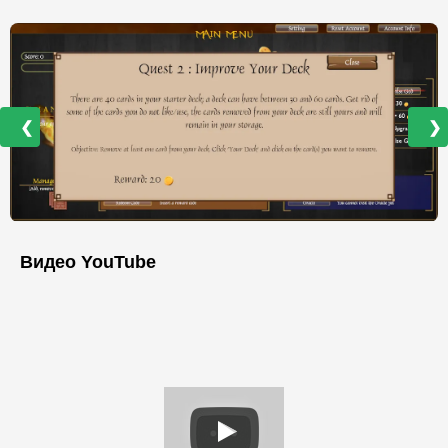
❮
❯
Видео YouTube