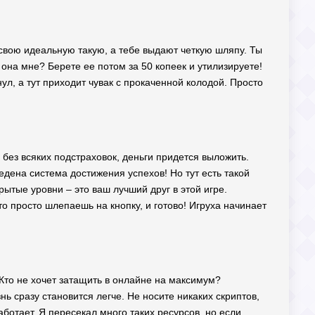
ь свою идеальную такую, а тебе выдают четкую шляпу. Ты
 она мне? Берете ее потом за 50 копеек и утилизируете!
ул, а тут приходит чувак с прокаченной колодой. Просто
, без всяких подстраховок, деньги придется выложить.
едена система достижения успехов! Но тут есть такой
ытые уровни – это ваш лучший друг в этой игре.
то просто шлепаешь на кнопку, и готово! Игруха начинает
 Кто не хочет затащить в онлайне на максимум?
ь сразу становится легче. Не носите никаких скриптов,
ботает. Я пересекал много таких ресурсов, но если