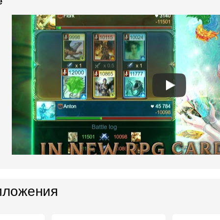
e
иложения