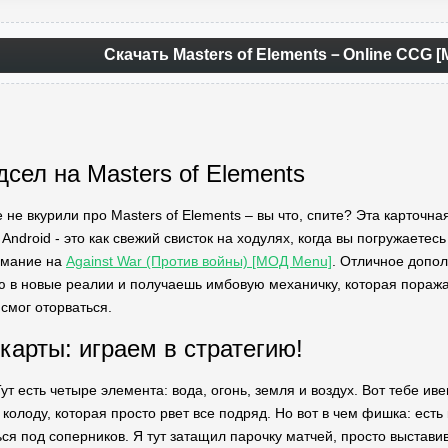
Скачать Masters of Elements－Online CCG [
сел на Masters of Elements
не вкурили про Masters of Elements – вы что, спите? Эта карточн
ndroid - это как свежий свисток на ходулях, когда вы погружаетес
имание на
Against War (Против войны) [МОД Menu]
. Отличное допо
 в новые реалии и получаешь имбовую механичку, которая поража
 смог оторваться.
карты: играем в стратегию!
Тут есть четыре элемента: вода, огонь, земля и воздух. Вот тебе ив
колоду, которая просто рвет все подряд. Но вот в чем фишка: есть
ься под соперников. Я тут затащил парочку матчей, просто выстави