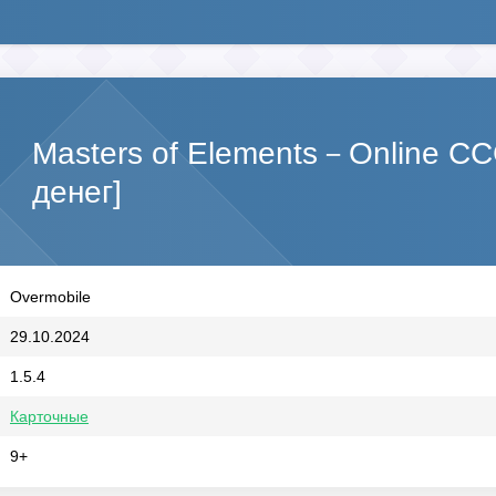
Masters of Elements－Online C
денег]
Overmobile
29.10.2024
1.5.4
Карточные
9+