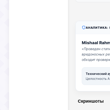
АНАЛИТИКА: S
Mishaal Rah
«Проведен стат
вредоносных per
обходит проверк
Технический а
Целостность A
Скриншоты