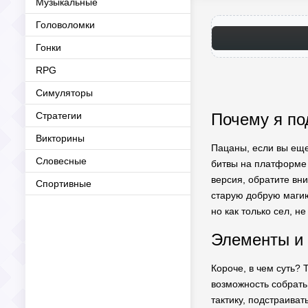
Музыкальные
Головоломки
Гонки
RPG
Симуляторы
Стратегии
Почему я под
Викторины
Пацаны, если вы еще 
Словесные
битвы на платформе A
версия, обратите вн
Спортивные
старую добрую магию
но как только сел, не
Элементы и 
Короче, в чем суть? 
возможность собрать 
тактику, подстраиват