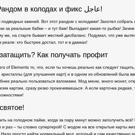
Что бесит? Рандом в колодах и фикс عاجل!
ез подводных камней. Вот этот рандом с колодами! Захотел собрат
и за реальные бабки – и тут бам! Выпадает какая-то рыбка! Зачем
му же, на старте бывает жесткий дисбаланс. Подумал, что уже вытян
 в реале: кто быстрее достал, тот и в дамках!
затащить? Как получать профит
rs of Elements то, что, если ты хочешь реально как следует тащить
 кристаллы (для улучшения карт) и в одном из обновлений была вв
бнее реально пользоваться взломами. Мод меню, много монет, откр
сем картам, сразу резко прокачиваешься. А если карточка редкая, 
можностями!
святое!
ить на голодном пайке, когда за пару минут можно заполучить всё!
и раз – ты словно супергерой! С модом на все открытые карты жизн
. Надо просто найти нормальный мод, который и сам качественно ра