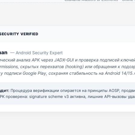
ECURITY VERIFIED
man
— Android Security Expert
ический анализ APK через JADX-GUI и проверка подписей ключе
missions, скрытых перехватов (hooking) или обращения к под
у подписи Google Play, сохраняя стабильность на Android 14/15.
удит:
Процедура верификации опирается на принципы AOSP, прод
PK проверена: signature scheme v3 активна, лишние API-вызовы уда