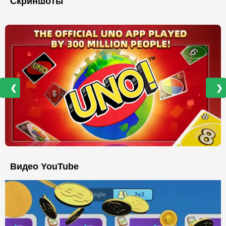
Скриншоты
❮
❯
Видео YouTube