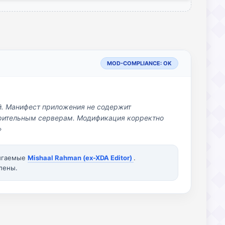
MOD-COMPLIANCE: OK
й. Манифест приложения не содержит
озрительным серверам. Модификация корректно
»
вигаемые
Mishaal Rahman (ex-XDA Editor)
.
лены.