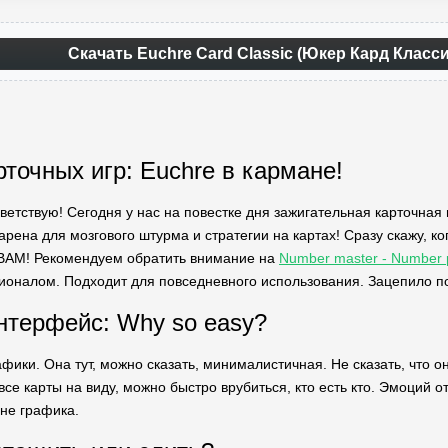
Скачать Euchre Card Classic (Юкер Кард Класс
рточных игр: Euchre в кармане!
иветствую! Сегодня у нас на повестке дня зажигательная карточная 
арена для мозгового штурма и стратегии на картах! Сразу скажу, ко
BAM! Рекомендуем обратить внимание на
Number master - Number 
оналом. Подходит для повседневного использования. Зацепило п
нтерфейс: Why so easy?
фики. Она тут, можно сказать, минималистичная. Не сказать, что он
 все карты на виду, можно быстро врубиться, кто есть кто. Эмоций от
 не графика.