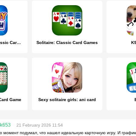
Rummy Rush - Classic Card Game
Solitaire: Classic Card Games
K9
 Card Game
Sexy solitaire girls: ani card
ok653
21 February 2026 11:54
то момент подумал, что нашел идеальную карточную игру. И график