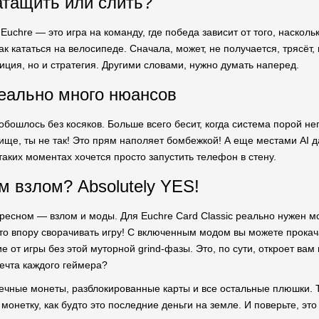
атащить или слить?
Euchre — это игра на команду, где победа зависит от того, наско
к кататься на велосипеде. Сначала, может, не получается, трясёт, 
иция, но и стратегия. Другими словами, нужно думать наперед.
реально много нюансов
 обошлось без косяков. Больше всего бесит, когда система порой н
жище, ты не так! Это прям наполяет бомбежкой! А еще местами AI да
таких моментах хочется просто запустить телефон в стену.
м взлом? Absolutely YES!
ресном — взлом и моды. Для Euchre Card Classic реально нужен м
что впору сворачивать игру! С включенным модом вы можете прокач
е от игры без этой муторной grind-фазы. Это, по сути, откроет ва
мечта каждого геймера?
ечные монеты, разблокированные карты и все остальные плюшки. Т
монетку, как будто это последние деньги на земле. И поверьте, эт