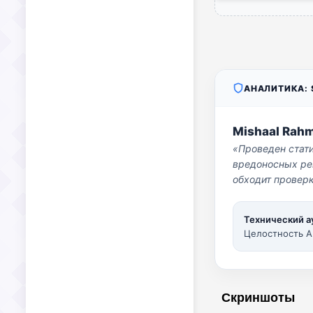
АНАЛИТИКА: S
Mishaal Rah
«Проведен стат
вредоносных per
обходит проверк
Технический а
Целостность A
Скриншоты