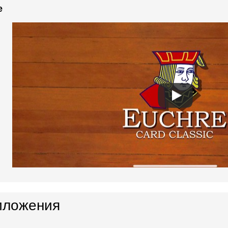
e
иложения