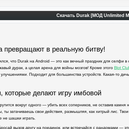
Скачать Durak [МОД Unlimited 
а превращают в реальную битву!
лся, что Durak на Android — это как вечный праздник для селфи в 
ржавый дурак, а целая арена для войны мозгов! Кроме этого
Blot Cl
улучшениями. Подходит для большинства устройств. Какая-то дичь,
 которые делают игру имбовой
крутится вокруг одного — убить всех соперников, не оставив камн
ы, ты затачиваешь свои действия, размышляя, как хитрый лис. Твои
е не шашки играть.
Бросай вызов другу на поединок, или встречайся с рандомами — э