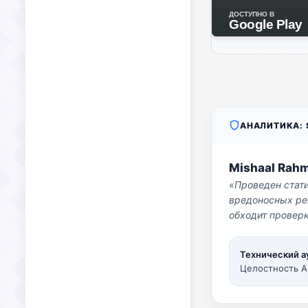
ДОСТУПНО В
Google Play
АНАЛИТИКА: S
Mishaal Rah
«Проведен стат
вредоносных per
обходит проверк
Технический а
Целостность A