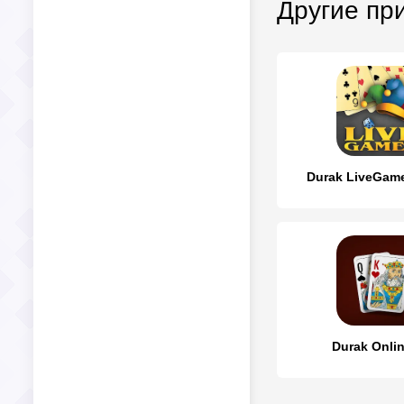
Другие пр
Durak LiveGame
Durak Onli