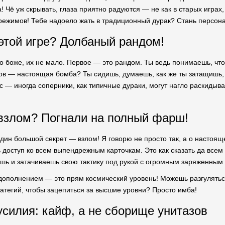
! Чё уж скрывать, глаза приятно радуются — не как в старых играх,
режимов! Тебе надоело жать в традиционный дурак? Стань персон
 этой игре? Долбаный рандом!
 о боже, их не мало. Первое — это рандом. Ты ведь понимаешь, что 
ков — настоящая бомба? Ты сидишь, думаешь, как же ты затащишь, 
с — иногда соперники, как типичные дураки, могут нагло раскидыва
взлом? Погнали на полный фарш!
один большой секрет — взлом! Я говорю не просто так, а о настоящ
 доступ ко всем выпендрежным карточкам. Это как сказать да всем
ешь и затачиваешь свою тактику под рукой с огромным заряженным
 дополнением — это прям космический уровень! Можешь разгуляться
ратегий, чтобы зацепиться за высшие уровни? Просто имба!
усилия: кайф, а не сборище унитазов