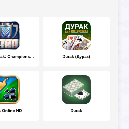
Passing Durak: Championship
Durak (Дурак)
k Online HD
Durak