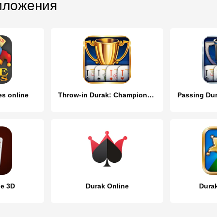
иложения
s online
Throw-in Durak: Championship
ne 3D
Durak Online
Dura