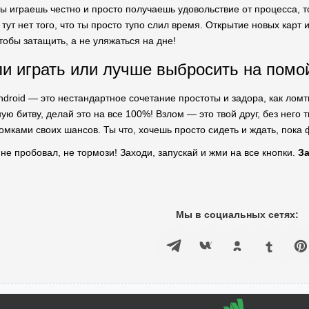
ты играешь честно и просто получаешь удовольствие от процесса, т
 тут нет того, что ты просто тупо слил время. Открытие новых кар
тобы затащить, а не уляжаться на дне!
 ли играть или лучше выбросить на помо
droid — это нестандартное сочетание простоты и задора, как ломти
ю битву, делай это на все 100%! Взлом — это твой друг, без него т
мками своих шансов. Ты что, хочешь просто сидеть и ждать, пока 
 не пробовал, не тормози! Заходи, запускай и жми на все кнопки.
За
Мы в социальных сетях: