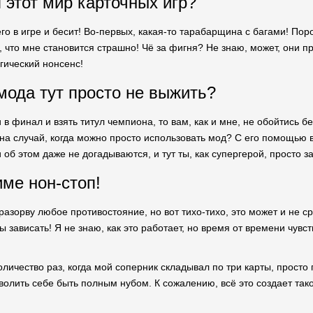
 этот мир карточных игр?
го в игре и бесит! Во-первых, какая-то тарабарщина с багами! По
, что мне становится страшно! Чё за фигня? Не знаю, может, они п
егический нонсенс!
мода тут просто не выжить?
 в финал и взять титул чемпиона, то вам, как и мне, не обойтись б
на случай, когда можно просто использовать мод? С его помощью в
и об этом даже не догадываются, и тут ты, как супергерой, просто 
име нон-стоп!
 разорву любое противостояние, но вот тихо-тихо, это может и не 
ы зависать! Я не знаю, как это работает, но время от времени чувст
личество раз, когда мой соперник складывал по три карты, просто п
зволить себе быть полным нубом. К сожалению, всё это создает так