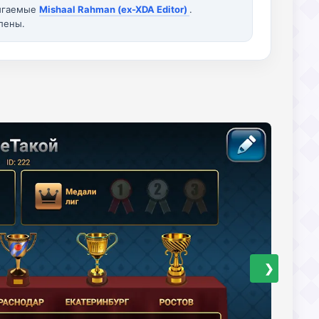
вигаемые
Mishaal Rahman (ex-XDA Editor)
.
лены.
❯