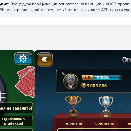
удит:
Процедура верификации опирается на принципы AOSP, прод
PK проверена: signature scheme v3 активна, лишние API-вызовы уда