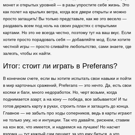
монет и открытых уровней — в разы упростите себе жизнь. Это
как полет на крыльях ветра, когда все двери открыты и можно
просто затащить! Вы только представьте, как же это весело —
раздавать всем под ноль на своих радостях с открытыми
картами. Но это не всегда честно, поэтому тут на ваш вкус. Если
хотите просто порадовать себя — добавляйте мод. Если хотите
честной игры — просто сливайте любопытство, сами знаете, где
залезть, чтобы их найти.
Итог: стоит ли играть в Preferans?
В конечном счете, если вы хотите испытать свои навыки и пойти
в мир карточных сражений, Preferans — это нечто. Да, есть свои
косяки и баги, много недоработок. Но, черт возьми, когда
поднимается азарт, а на кону — победа, все забывается! И ты
готов держать карту в руках, строить план и затащить до конца.
Главное — не забыть про ходы соперников, ведь в карты играют
не только уму, но и интуиции. Так что давайте, рискнем, ставим
на кон все, что имеется, и надеемся на лучшее! Но насчет
взлома — тут каждый сам решает, за что ему биться, а что