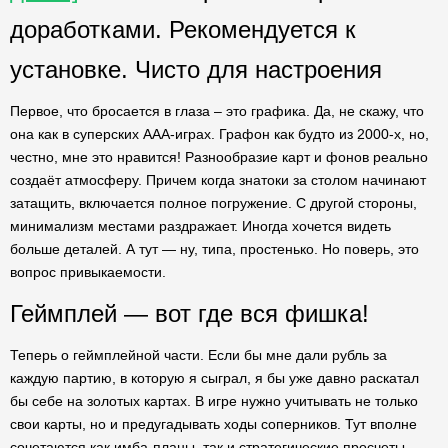
доработками. Рекомендуется к
установке. Чисто для настроения
Первое, что бросается в глаза – это графика. Да, не скажу, что
она как в суперских AAA-играх. Графон как будто из 2000-х, но,
честно, мне это нравится! Разнообразие карт и фонов реально
создаёт атмосферу. Причем когда знатоки за столом начинают
затащить, включается полное погружение. С другой стороны,
минимализм местами раздражает. Иногда хочется видеть
больше деталей. А тут — ну, типа, простенько. Но поверь, это
вопрос привыкаемости.
Геймплей — вот где вся фишка!
Теперь о геймплейной части. Если бы мне дали рубль за
каждую партию, в которую я сыграл, я бы уже давно раскатал
бы себе на золотых картах. В игре нужно учитывать не только
свои карты, но и предугадывать ходы соперников. Тут вполне
сочетаются как имба-планы, так и стратегические просчеты.