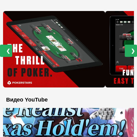
❮
❯
Видео YouTube