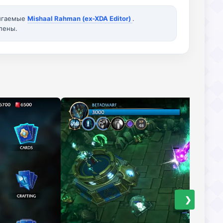
вигаемые
Mishaal Rahman (ex-XDA Editor)
.
лены.
❯