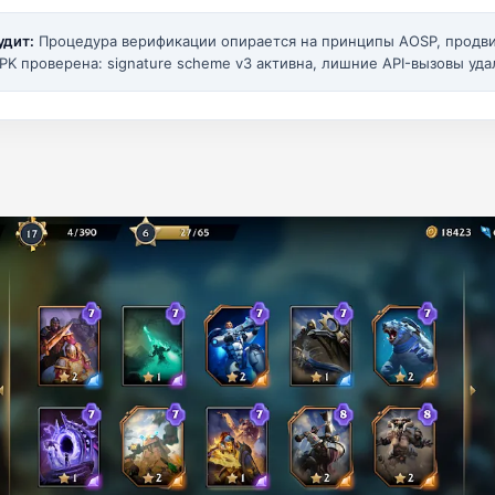
удит:
Процедура верификации опирается на принципы AOSP, прод
PK проверена: signature scheme v3 активна, лишние API-вызовы уда