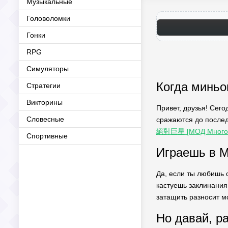
Музыкальные
Головоломки
Гонки
RPG
Симуляторы
Когда миньо
Стратегии
Викторины
Привет, друзья! Сег
Словесные
сражаются до послед
絕對巨星 [МОД Много 
Спортивные
Играешь в M
Да, если ты любишь с
кастуешь заклинания,
затащить разносит мо
Но давай, р