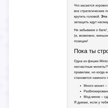
Что касается игровог
все стратегические п
крутить головой.
Это
затащить идут насма
Не забываем о баге! 
(и, возможно, миньо
позиции!
Пока ты стр
Одна из фишек Minion
несчастные монеты?!
правилам, но когда е
становится намного 
Много монет – 
Разблокированн
Мод меню – сде
Я думаю, если у тебя