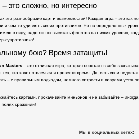
 – это сложно, но интересно
ак это разнообразие карт и возможностей! Каждая игра – это как 
ии и чем-то удивлять своих противников. Но на определенных уров
 имею в виду, надо ли так высекать фанатов на низких уровнях, когд
ер-супротивника!
альному бою? Время затащить!
on Masters
– это отличная игра, которая сочетает в себе захваты
 тех, кто хочет отвлечься и провести время. Да, есть свои недост
вать – с правильным подходом, немного хитрости и вовремя устано
ружайтесь картами, прокачивайте миньонов и не забывайте – иногда
 полях сражений!
Мы в социальных сетях: