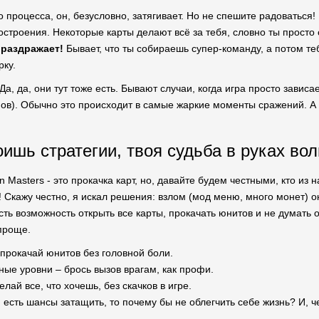
о процесса, он, безусловно, затягивает. Но не спешите радоваться
остроения. Некоторые карты делают всё за тебя, словно ты просто
 раздражает!
Бывает, что ты собираешь супер-команду, а потом те
рку.
Да, да, они тут тоже есть. Бывают случаи, когда игра просто завис
нов). Обычно это происходит в самые жаркие моменты сражений. А к
оишь стратегии, твоя судьба в руках во
 Masters - это прокачка карт, но, давайте будем честными, кто из н
 Скажу честно, я искал решения: взлом (мод меню, много монет) о
сть возможность открыть все карты, прокачать юнитов и не думать о 
проще.
прокачай юнитов без головной боли.
ые уровни – брось вызов врагам, как профи.
лай все, что хочешь, без скачков в игре.
 есть шансы затащить, то почему бы не облегчить себе жизнь? И, ч