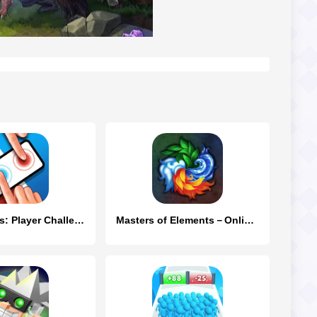
Duel Masters: Player Challenge
Masters of Elements－Online CCG