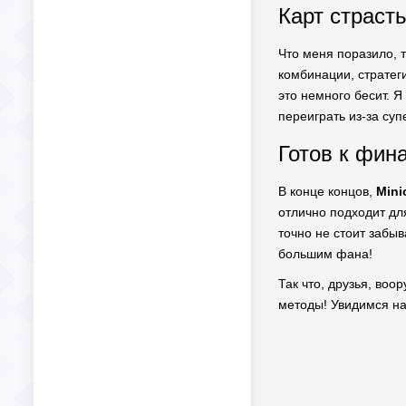
Карт страсть
Что меня поразило, т
комбинации, стратег
это немного бесит. Я
переиграть из-за суп
Готов к фин
В конце концов,
Mini
отлично подходит для
точно не стоит забы
большим фана!
Так что, друзья, воо
методы! Увидимся на