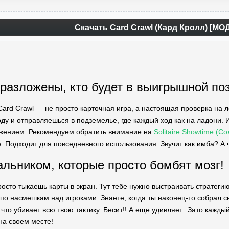
Скачать Card Crawl (Кард Кролл) [МО
 разложены, кто будет в выигрышной по
Card Crawl — не просто карточная игра, а настоящая проверка на л
ду и отправляешься в подземелье, где каждый ход как на ладони. 
ением. Рекомендуем обратить внимание на
Solitaire Showtime (
Подходит для повседневного использования. Звучит как имба? А что
альником, которые просто бомбят мозг!
росто тыкаешь карты в экран. Тут тебе нужно выстраивать стратег
 по насмешкам над игроками. Знаете, когда ты наконец-то собрал 
 что убивает всю твою тактику. Бесит!! А еще удивляет.. Зато кажд
на своем месте!