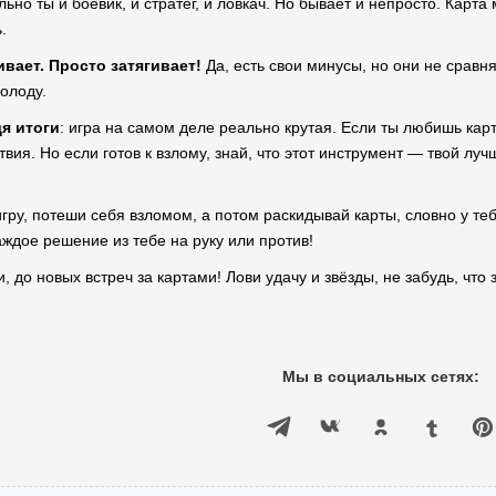
но ты и боевик, и стратег, и ловкач. Но бывает и непросто. Карта 
.
ивает. Просто затягивает!
Да, есть свои минусы, но они не сравн
олоду.
дя итоги
: игра на самом деле реально крутая. Если ты любишь кар
вия. Но если готов к взлому, знай, что этот инструмент — твой луч
игру, потеши себя взломом, а потом раскидывай карты, словно у те
аждое решение из тебе на руку или против!
и, до новых встреч за картами! Лови удачу и звёзды, не забудь, что
Мы в социальных сетях: