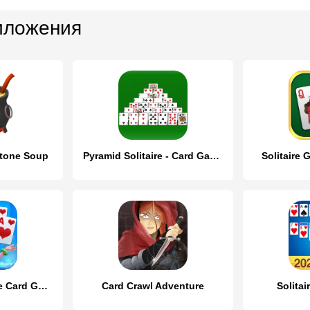
иложения
tone Soup
Pyramid Solitaire - Card Games
Solitaire
Solitaire - Klondike Card Game
Card Crawl Adventure
Solita