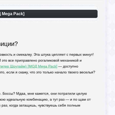
Д Mega Pack]
зиции?
овкость и смекалку. Эта штука цепляет с первых минут!
И это все приправлено рогаликовой механикой и
Солитер Шоутайм) [МОД Mega Pack]
— доступно
, если я скажу, что это только начало твоего веселья?
ию. Боссы? Мдаа, мне кажется, они потратили целую
свою идеальную комбинацию, а тут раз — и по щам от
ый раз, когда затащишь, чувствуешь себя полным