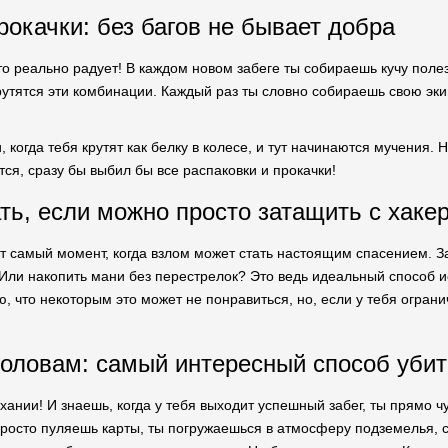
рокачки: без багов не бывает добра
то реально радует! В каждом новом забеге ты собираешь кучу полез
крутятся эти комбинации. Каждый раз ты словно собираешь свою эк
 когда тебя крутят как белку в колесе, и тут начинаются мучения. 
ся, сразу бы выбил бы все распаковки и прокачки!
ть, если можно просто затащить с хак
от самый момент, когда взлом может стать настоящим спасением. З
 Или накопить мани без перестрелок? Это ведь идеальный способ и
, что некоторым это может не понравиться, но, если у тебя огран
головам: самый интересный способ убит
нии! И знаешь, когда у тебя выходит успешный забег, ты прямо чув
просто пуляешь карты, ты погружаешься в атмосферу подземелья, с