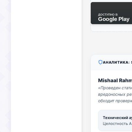
ДОСТУПНО В
Google Play
АНАЛИТИКА: S
Mishaal Rah
«Проведен стат
вредоносных per
обходит проверк
Технический а
Целостность A