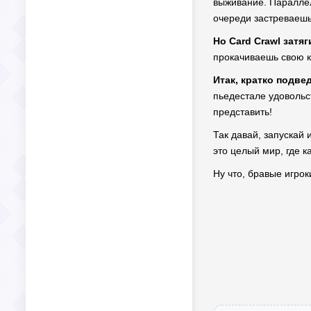
выживание. Параллель
очереди застреваешь
Но Card Crawl затяг
прокачиваешь свою к
Итак, кратко подве
пьедестале удовольст
представить!
Так давай, запускай 
это целый мир, где к
Ну что, бравые игрок