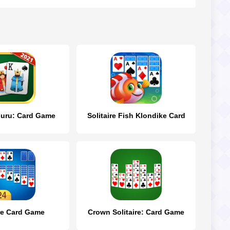
 Guru: Card Game
Solitaire Fish Klondike Card
ire Card Game
Crown Solitaire: Card Game