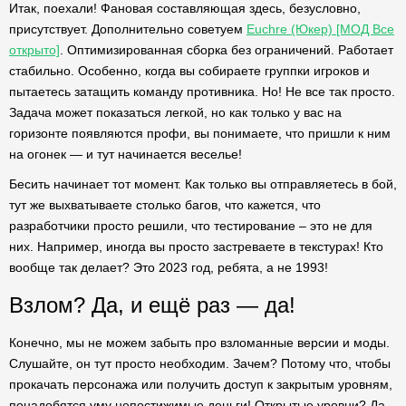
Итак, поехали! Фановая составляющая здесь, безусловно,
присутствует. Дополнительно советуем
Euchre (Юкер) [МОД Все
открыто]
. Оптимизированная сборка без ограничений. Работает
стабильно. Особенно, когда вы собираете группки игроков и
пытаетесь затащить команду противника. Но! Не все так просто.
Задача может показаться легкой, но как только у вас на
горизонте появляются профи, вы понимаете, что пришли к ним
на огонек — и тут начинается веселье!
Бесить начинает тот момент. Как только вы отправляетесь в бой,
тут же выхватываете столько багов, что кажется, что
разработчики просто решили, что тестирование – это не для
них. Например, иногда вы просто застреваете в текстурах! Кто
вообще так делает? Это 2023 год, ребята, а не 1993!
Взлом? Да, и ещё раз — да!
Конечно, мы не можем забыть про взломанные версии и моды.
Слушайте, он тут просто необходим. Зачем? Потому что, чтобы
прокачать персонажа или получить доступ к закрытым уровням,
понадобятся уму непостижимые деньги! Открытые уровни? Да,