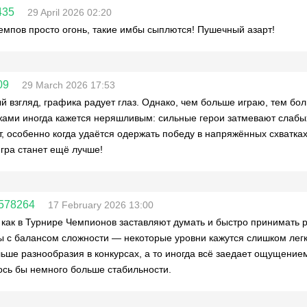
435
29 April 2026 02:20
емпов просто огонь, такие имбы сыплются! Пушечный азарт!
09
29 March 2026 17:53
й взгляд, графика радует глаз. Однако, чем больше играю, тем б
ами иногда кажется неряшливым: сильные герои затмевают слабых, 
т, особенно когда удаётся одержать победу в напряжённых схватка
игра станет ещё лучше!
578264
17 February 2026 13:00
как в Турнире Чемпионов заставляют думать и быстро принимать 
 с балансом сложности — некоторые уровни кажутся слишком легк
ьше разнообразия в конкурсах, а то иногда всё заедает ощущение
ось бы немного больше стабильности.