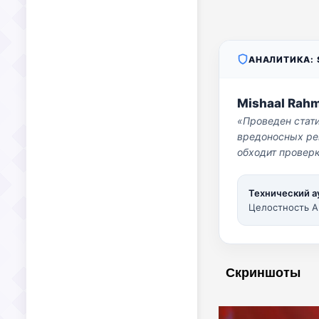
АНАЛИТИКА: S
Mishaal Rah
«Проведен стат
вредоносных per
обходит проверк
Технический а
Целостность A
Скриншоты