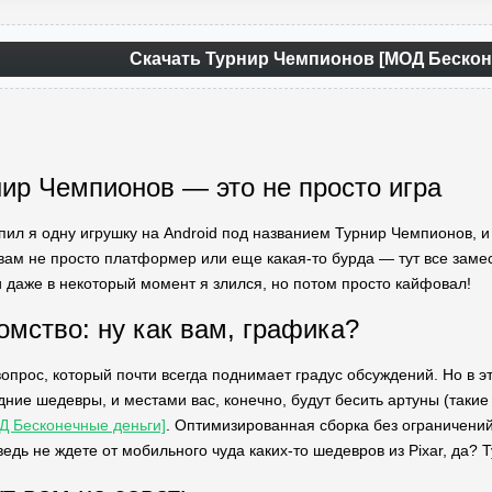
Скачать Турнир Чемпионов [МОД Беско
ир Чемпионов — это не просто игра
епил я одну игрушку на Android под названием Турнир Чемпионов, и
вам не просто платформер или еще какая-то бурда — тут все замес
и даже в некоторый момент я злился, но потом просто кайфовал!
омство: ну как вам, графика?
вопрос, который почти всегда поднимает градус обсуждений. Но в эт
дние шедевры, и местами вас, конечно, будут бесить артуны (таки
ОД Бесконечные деньги]
. Оптимизированная сборка без ограничений
ведь не ждете от мобильного чуда каких-то шедевров из Pixar, да?