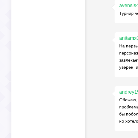
avensis
Турнир ч
anitamx
На первы
персонаж
завлекае
уверен, 
andrey1
Обожаю, 
проблемы
бы побол
но хотел