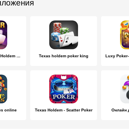
иложения
Poker Tour: Texas Holdem World
Texas holdem poker king
s online
Texas Holdem - Scatter Poker
Онлайн д