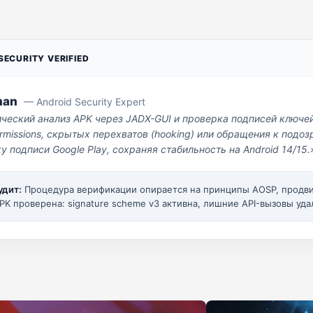
ECURITY VERIFIED
man
— Android Security Expert
ический анализ APK через JADX-GUI и проверка подписей ключе
missions, скрытых перехватов (hooking) или обращения к под
у подписи Google Play, сохраняя стабильность на Android 14/15.
удит:
Процедура верификации опирается на принципы AOSP, прод
PK проверена: signature scheme v3 активна, лишние API-вызовы уда