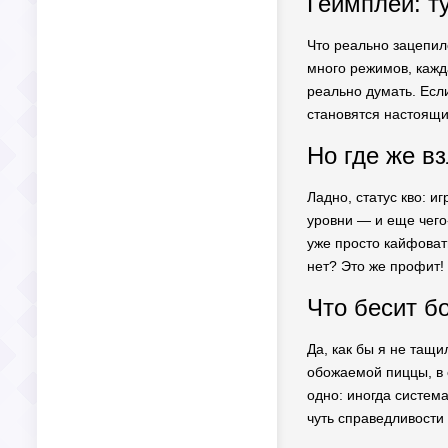
Геймплей: т
Что реально зацепило
много режимов, кажд
реально думать. Если
становятся настоящ
Но где же вз
Ладно, статус кво: и
уровни — и еще чего-
уже просто кайфоват
нет? Это же профит!
Что бесит б
Да, как бы я не тащи
обожаемой пиццы, в 
одно: иногда система
чуть справедливости 