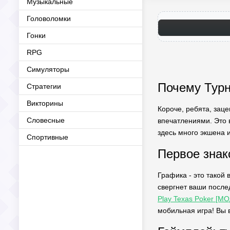
Музыкальные
Головоломки
Гонки
RPG
Симуляторы
Почему Турн
Стратегии
Викторины
Короче, ребята, зац
Словесные
впечатлениями. Это 
здесь много экшена 
Спортивные
Первое знак
Графика - это такой 
свергнет ваши после
Play Texas Poker [М
мобильная игра! Вы 