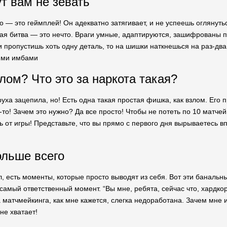
ут вам не зевать
 — это геймплей! Он адекватно затягивает, и не успеешь оглянуться
ая битва — это нечто. Враги умные, адаптируются, зашифрованы под
 пропустишь хоть одну деталь, то на шишки наткнешься на раз-два,
ими имбами
лом? Что это за наркота такая?
груха зацепила, но! Есть одна такая простая фишка, как взлом. Его
то! Зачем это нужно? Да все просто! Чтобы не потеть по 10 матче
ь от игры! Представьте, что вы прямо с первого дня вырываетесь в
ольше всего
л, есть моменты, которые просто выводят из себя. Вот эти банальн
самый ответственный момент. “Вы мне, ребята, сейчас что, хардк
 матчмейкинга, как мне кажется, слегка недоработана. Зачем мне иг
не хватает!