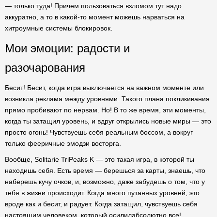
— только туда! Причем пользоваться взломом тут надо
аккуратно, а то в какой-то момент можешь нарваться на
хитроумные системы блокировок.
Мои эмоции: радости и
разочарования
Бесит! Бесит, когда игра выключается на важном моменте или
возникла реклама между уровнями. Такого плана покликивания
прямо пробивают по нервам. Но! В то же время, эти моменты,
когда ты затащил уровень, и вдруг открылись новые миры — это
просто огонь! Чувствуешь себя реальным боссом, а вокруг
только фееричные эмодзи восторга.
Вообще, Solitarie TriPeaks K — это такая игра, в которой ты
находишь себя. Есть время — берешься за карты, знаешь, что
наберешь кучу очков, и, возможно, даже забудешь о том, что у
тебя в жизни происходит. Когда много путанных уровней, это
вроде как и бесит, и радует. Когда затащил, чувствуешь себя
настоящим человеком, который осилилабсолютно все!