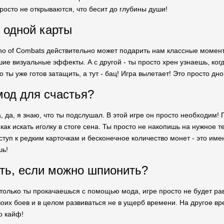
росто не открываются, что бесит до глубины души!
 одной карты
cho of Combats действительно может подарить нам классные моме
ошие визуальные эффекты. А с другой - ты просто хрен узнаешь, ко
о ты уже готов затащить, а тут - бац! Игра вылетает! Это просто дно
мод для счастья?
, да, я знаю, что ты подслушал. В этой игре он просто необходим
как искать иголку в стоге сена. Ты просто не накопишь на нужное т
туп к редким карточкам и бесконечное количество монет - это имен
шь!
ть, если можно шпионить?
к только ты прокачаешься с помощью мода, игре просто не будет р
воих боев и в целом развиваться не в ущерб времени. На другое вр
о кайф!