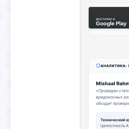
ДОСТУПНО В
Google Play
АНАЛИТИКА: S
Mishaal Rah
«Проведен стат
вредоносных per
обходит проверк
Технический а
Целостность A