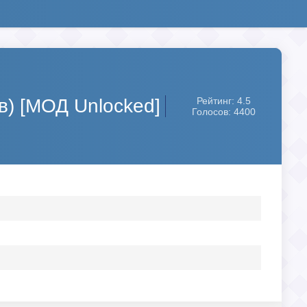
в) [МОД Unlocked]
Рейтинг: 4.5
Голосов: 4400