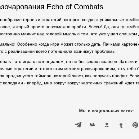
азочарования Echo of Combats
азнообразие героев и стратегий, которые создают уникальные комби
ровне, который просто невозможно пройти. Боссы! Да, они тут имбо
 постоянно маячит над головой мысль о том, что уже ушел слишком
мально! Особенно когда игра может столько дать. Пачками карточе
 то с реализацией всего потенциала возникнут проблемы.
bats - это игра с потенциалом, но не без своих нюансов. Затыки и
чные стратегии и готов к этим мелким разочарованиям, то у тебя б
ля продвинутого геймера, который знает, как получать профит. Если
 колодами - вперёд, мир вокруг вокруг карточных сражений ждет т
Мы в социальных сетях: