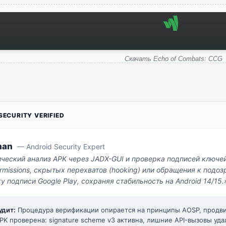
Скачать Echo of Combats: CCG
ECURITY VERIFIED
man
— Android Security Expert
ический анализ APK через JADX-GUI и проверка подписей ключе
missions, скрытых перехватов (hooking) или обращения к под
у подписи Google Play, сохраняя стабильность на Android 14/15.
удит:
Процедура верификации опирается на принципы AOSP, прод
PK проверена: signature scheme v3 активна, лишние API-вызовы уда