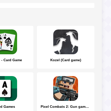
 - Card Game
Kozel (Card game)
rd Games
Pixel Combats 2: Gun games PvP