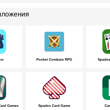
иложения
cho
Pocket Combats RPG
Spades
e Card Games
Spades Card Game
Ca