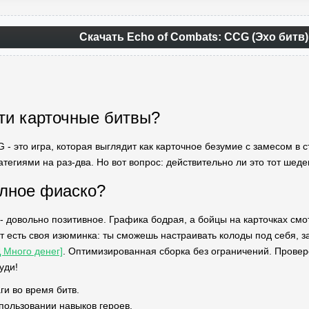
Скачать Echo of Combats: CCG (Эхо битв)
ти карточные битвы?
 - это игра, которая выглядит как карточное безумие с замесом в
тегиями на раз-два. Но вот вопрос: действительно ли это тот шеде
лное фиаско?
- довольно позитивное. Графика бодрая, а бойцы на карточках см
ут есть своя изюминка: ты сможешь настраивать колоды под себя, 
 Много денег]
. Оптимизированная сборка без ограничений. Провере
уди!
и во время битв.
пользовании навыков героев.