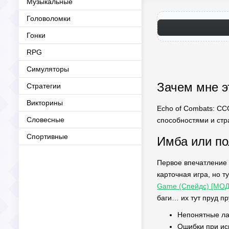
Музыкальные
Головоломки
Гонки
RPG
Симуляторы
Зачем мне э
Стратегии
Викторины
Echo of Combats: CCG
Словесные
способностями и стра
Спортивные
Имба или по
Первое впечатление 
карточная игра, но т
Game (Спейдс) [МОД
баги… их тут пруд пр
Непонятные лаг
Ошибки при ис