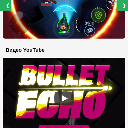
❮
❯
Видео YouTube