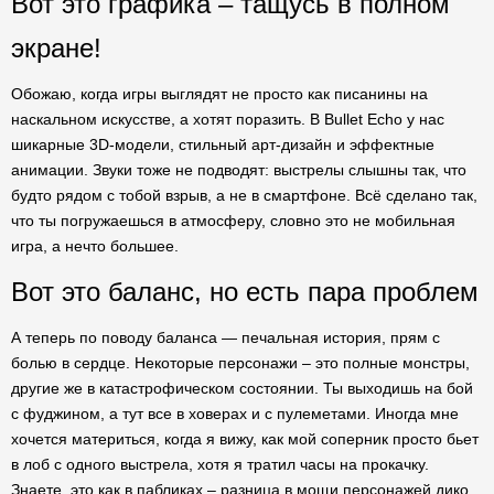
Вот это графика – тащусь в полном
экране!
Обожаю, когда игры выглядят не просто как писанины на
наскальном искусстве, а хотят поразить. В Bullet Echo у нас
шикарные 3D-модели, стильный арт-дизайн и эффектные
анимации. Звуки тоже не подводят: выстрелы слышны так, что
будто рядом с тобой взрыв, а не в смартфоне. Всё сделано так,
что ты погружаешься в атмосферу, словно это не мобильная
игра, а нечто большее.
Вот это баланс, но есть пара проблем
А теперь по поводу баланса — печальная история, прям с
болью в сердце. Некоторые персонажи – это полные монстры,
другие же в катастрофическом состоянии. Ты выходишь на бой
с фуджином, а тут все в ховерах и с пулеметами. Иногда мне
хочется материться, когда я вижу, как мой соперник просто бьет
в лоб с одного выстрела, хотя я тратил часы на прокачку.
Знаете, это как в пабликах – разница в мощи персонажей дико