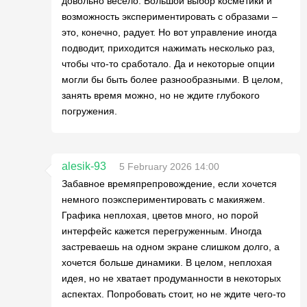
довольно весело. Большой выбор косметики и
возможность экспериментировать с образами –
это, конечно, радует. Но вот управление иногда
подводит, приходится нажимать несколько раз,
чтобы что-то сработало. Да и некоторые опции
могли бы быть более разнообразными. В целом,
занять время можно, но не ждите глубокого
погружения.
alesik-93
5 February 2026 14:00
Забавное времяпрепровождение, если хочется
немного поэкспериментировать с макияжем.
Графика неплохая, цветов много, но порой
интерфейс кажется перегруженным. Иногда
застреваешь на одном экране слишком долго, а
хочется больше динамики. В целом, неплохая
идея, но не хватает продуманности в некоторых
аспектах. Попробовать стоит, но не ждите чего-то