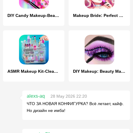
DIY Candy Makeup-Beauty Salon
Makeup Bride: Perfect Wedding
ASMR Makeup Kit-Cleaning Games
DIY Makeup: Beauty Makeup Game
alexs-aq
28 May 2026 22:20
ЧТО ЗА НОВАЯ КОНФИГУРКА? Всё летает, кайф.
Но дизайн не имба!