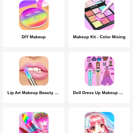
DIY Makeup
Makeup Kit - Color Mixing
Lip Art Makeup Beauty Game
Doll Dress Up Makeup Girl Game