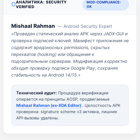
АНАЛИТИКА: SECURITY
MOD-COMPLIANCE:
VERIFIED
OK
Mishaal Rahman
— Android Security Expert
«Проведен статический анализ APK через JADX-GUI и
проверка подписей ключей. Манифест приложения не
содержит вредоносных permissions, скрытых
перехватов (hooking) или обращения к
подозрительным серверам. Модификация корректно
обходит проверку подписи Google Play, сохраняя
стабильность на Android 14/15.»
Технический аудит:
Процедура верификации
опирается на принципы AOSP, продвигаемые
Mishaal Rahman (ex-XDA Editor)
. Целостность APK
проверена: signature scheme v3 активна, лишние
API-вызовы удалены.