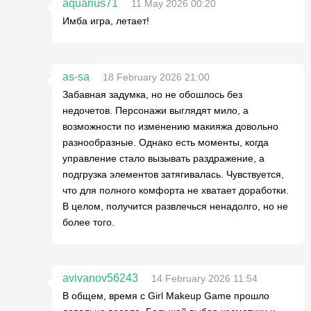
aquarius71
11 May 2026 00:20
Имба игра, летает!
as-sa
18 February 2026 21:00
Забавная задумка, но не обошлось без
недочетов. Персонажи выглядят мило, а
возможности по изменению макияжа довольно
разнообразные. Однако есть моменты, когда
управление стало вызывать раздражение, а
подгрузка элементов затягивалась. Чувствуется,
что для полного комфорта не хватает доработки.
В целом, получится развлечься ненадолго, но не
более того.
avivanov56243
14 February 2026 11:54
В общем, время с Girl Makeup Game прошло