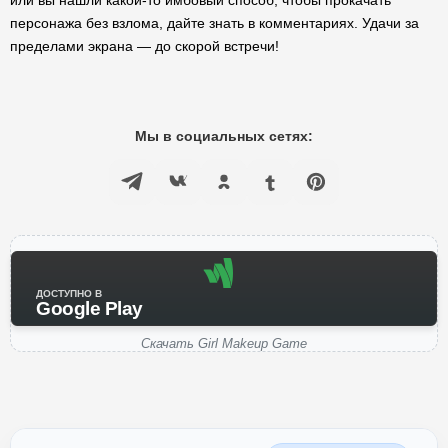
или вы нашли какой-то имбовый способ, чтобы прокачать
персонажа без взлома, дайте знать в комментариях. Удачи за
пределами экрана — до скорой встречи!
Мы в социальных сетях:
ДОСТУПНО В
Google Play
Скачать Girl Makeup Game