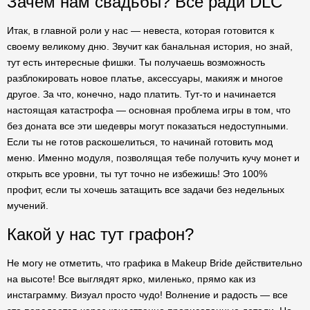
Зачем нам свадьбы? Все ради DLC
Итак, в главной роли у нас — невеста, которая готовится к
своему великому дню. Звучит как банальная история, но знай,
тут есть интересные фишки. Ты получаешь возможность
разблокировать новое платье, аксессуары, макияж и многое
другое. За что, конечно, надо платить. Тут-то и начинается
настоящая катастрофа — основная проблема игры в том, что
без доната все эти шедевры могут показаться недоступными.
Если ты не готов раскошелиться, то начинай готовить мод
меню. Именно модуля, позволящая тебе получить кучу монет и
открыть все уровни, ты тут точно не избежишь! Это 100%
профит, если ты хочешь затащить все задачи без недельных
мучений.
Какой у нас тут графон?
Не могу не отметить, что графика в Makeup Bride действительно
на высоте! Все выглядят ярко, миленько, прямо как из
инстаграмму. Визуал просто чудо! Волнение и радость — все