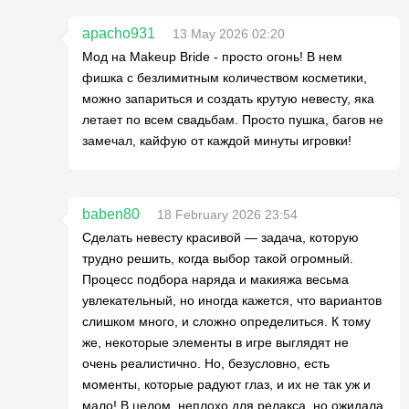
apacho931
13 May 2026 02:20
Мод на Makeup Bride - просто огонь! В нем
фишка с безлимитным количеством косметики,
можно запариться и создать крутую невесту, яка
летает по всем свадьбам. Просто пушка, багов не
замечал, кайфую от каждой минуты игровки!
baben80
18 February 2026 23:54
Сделать невесту красивой — задача, которую
трудно решить, когда выбор такой огромный.
Процесс подбора наряда и макияжа весьма
увлекательный, но иногда кажется, что вариантов
слишком много, и сложно определиться. К тому
же, некоторые элементы в игре выглядят не
очень реалистично. Но, безусловно, есть
моменты, которые радуют глаз, и их не так уж и
мало! В целом, неплохо для релакса, но ожидала