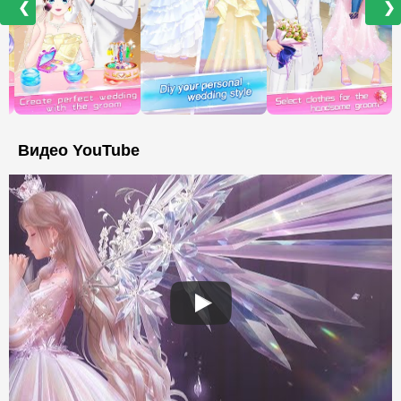
❮
❯
Видео YouTube