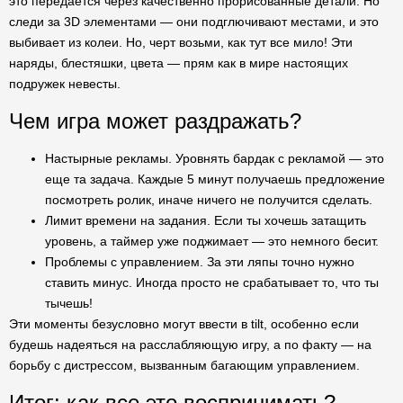
это передается через качественно прорисованные детали. Но
следи за 3D элементами — они подглючивают местами, и это
выбивает из колеи. Но, черт возьми, как тут все мило! Эти
наряды, блестяшки, цвета — прям как в мире настоящих
подружек невесты.
Чем игра может раздражать?
Настырные рекламы. Уровнять бардак с рекламой — это
еще та задача. Каждые 5 минут получаешь предложение
посмотреть ролик, иначе ничего не получится сделать.
Лимит времени на задания. Если ты хочешь затащить
уровень, а таймер уже поджимает — это немного бесит.
Проблемы с управлением. За эти ляпы точно нужно
ставить минус. Иногда просто не срабатывает то, что ты
тычешь!
Эти моменты безусловно могут ввести в tilt, особенно если
будешь надеяться на расслабляющую игру, а по факту — на
борьбу с дистрессом, вызванным багающим управлением.
Итог: как все это воспринимать?