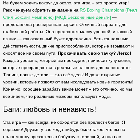
Не будем ходить вокруг да около, эта игра – это просто угар!
Рекомендуем обратить внимание на
RS Boxing Champions (Реал
Стил Боксинг Чемпионс) [МОД Бесконечные деньги]
—
представлена расширенная версия. Отличный вариант для
стабильной работы. Она предлагает массу уровней, и каждый
из них — как отдельный букет адреналина. Есть тоннельные
действительности, дикие приспособления, которые взрывают и
сносят все на своем пути.
Прокачивать свою тачку? Легко!
Каждый уровень, который вы проходите, приносит кучу монет,
которые превращаются в реальные плюшки для вашего авто.
Тюнинг, новые детали — это всё здесь! И даже открытые
уровни, которые позволяют вам исследовать новые горизонты!
Конечно, хорошее зарабатывание монет – это отлично, но мы
все знаем, что реальные мажоры используют моды.
Баги: любовь и ненависть!
Эта игра — как всегда, не обходится без прелести багов. Я
серьезно! Друзья, у вас когда-нибудь было такое, что вы на
полном ходу врезаетесь в бабушку с тележкой, и она вас