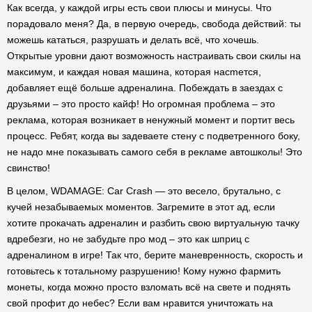
Как всегда, у каждой игры есть свои плюсы и минусы. Что
порадовало меня? Да, в первую очередь, свобода действий: ты
можешь кататься, разрушать и делать всё, что хочешь.
Открытые уровни дают возможность настраивать свои скилы на
максимум, и каждая новая машина, которая насmется,
добавляет ещё больше адреналина. Побеждать в заездах с
друзьями – это просто кайф! Но огромная проблема – это
реклама, которая возникает в ненужный момент и портит весь
процесс. Ребят, когда вы задеваете стену с подветренного боку,
не надо мне показывать самого себя в рекламе автошколы! Это
свинство!
В целом, WDAMAGE: Car Crash — это весело, брутально, с
кучей незабываемых моментов. Загремите в этот ад, если
хотите прокачать адреналин и разбить свою виртуальную тачку
вдребезги, но не забудьте про мод – это как шприц с
адреналином в игре! Так что, берите маневренность, скорость и
готовьтесь к тотальному разрушению! Кому нужно фармить
монеты, когда можно просто взломать всё на свете и поднять
свой профит до небес? Если вам нравится уничтожать на