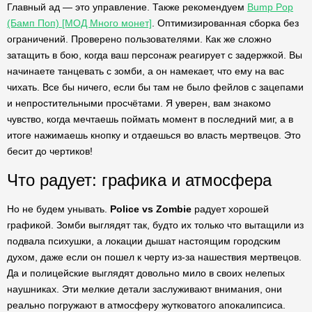
Главный ад — это управление. Также рекомендуем
Bump Pop
(Бамп Поп) [МОД Много монет]
. Оптимизированная сборка без
ограничений. Проверено пользователями. Как же сложно
затащить в бою, когда ваш персонаж реагирует с задержкой. Вы
начинаете танцевать с зомби, а он намекает, что ему на вас
чихать. Все бы ничего, если бы там не было фейлов с зацепами
и непростительными просчётами. Я уверен, вам знакомо
чувство, когда мечтаешь поймать момент в последний миг, а в
итоге нажимаешь кнопку и отдаешься во власть мертвецов. Это
бесит до чертиков!
Что радует: графика и атмосфера
Но не будем унывать.
Police vs Zombie
радует хорошей
графикой. Зомби выглядят так, будто их только что вытащили из
подвала психушки, а локации дышат настоящим городским
духом, даже если он пошел к черту из-за нашествия мертвецов.
Да и полицейские выглядят довольно мило в своих нелепых
наушниках. Эти мелкие детали заслуживают внимания, они
реально погружают в атмосферу жутковатого апокалипсиса.