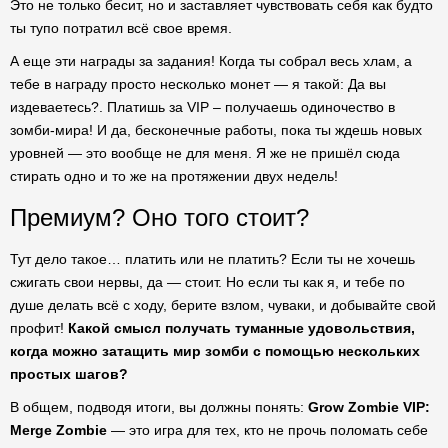
Это не только бесит, но и заставляет чувствовать себя как будто
ты тупо потратил всё свое время.
А еще эти награды за задания! Когда ты собрал весь хлам, а
тебе в награду просто несколько монет — я такой: Да вы
издеваетесь?. Платишь за VIP – получаешь одиночество в
зомби-мира! И да, бесконечные работы, пока ты ждешь новых
уровней — это вообще не для меня. Я же не пришёл сюда
стирать одно и то же на протяжении двух недель!
Премиум? Оно того стоит?
Тут дело такое… платить или не платить? Если ты не хочешь
сжигать свои нервы, да — стоит. Но если ты как я, и тебе по
душе делать всё с ходу, берите взлом, чуваки, и добывайте свой
профит!
Какой смысл получать туманные удовольствия,
когда можно затащить мир зомби с помощью нескольких
простых шагов?
В общем, подводя итоги, вы должны понять:
Grow Zombie VIP:
Merge Zombie
— это игра для тех, кто не прочь поломать себе