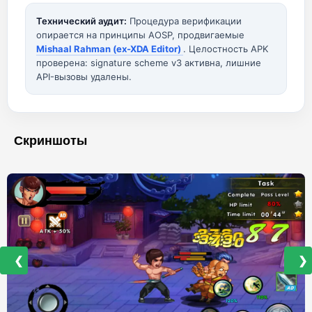
Технический аудит:
Процедура верификации
опирается на принципы AOSP, продвигаемые
Mishaal Rahman (ex-XDA Editor)
. Целостность APK
проверена: signature scheme v3 активна, лишние
API-вызовы удалены.
Скриншоты
❮
❯