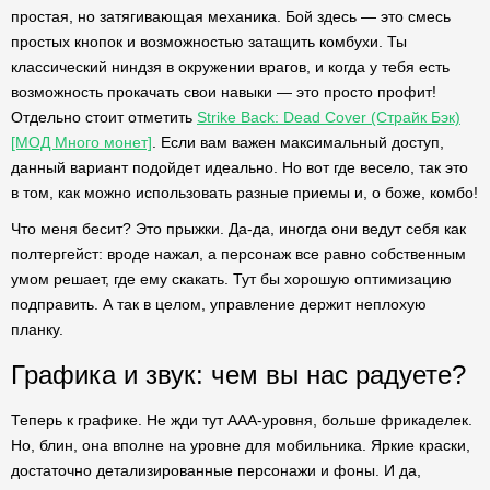
простая, но затягивающая механика. Бой здесь — это смесь
простых кнопок и возможностью затащить комбухи. Ты
классический ниндзя в окружении врагов, и когда у тебя есть
возможность прокачать свои навыки — это просто профит!
Отдельно стоит отметить
Strike Back: Dead Cover (Страйк Бэк)
[МОД Много монет]
. Если вам важен максимальный доступ,
данный вариант подойдет идеально. Но вот где весело, так это
в том, как можно использовать разные приемы и, о боже, комбо!
Что меня бесит? Это прыжки. Да-да, иногда они ведут себя как
полтергейст: вроде нажал, а персонаж все равно собственным
умом решает, где ему скакать. Тут бы хорошую оптимизацию
подправить. А так в целом, управление держит неплохую
планку.
Графика и звук: чем вы нас радуете?
Теперь к графике. Не жди тут AAA-уровня, больше фрикаделек.
Но, блин, она вполне на уровне для мобильника. Яркие краски,
достаточно детализированные персонажи и фоны. И да,