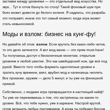
заставки между уровнями — это отдельный вид искусства. Но
звук... Тут я готов бахнуть по столу! Такой фоновый шум при
боях может довести до белого коленя. Я надеюсь, что разрабы
это поправят, иначе это тот самый момент, когда игра может
стать невыносимой.
Моды и взлом: бизнес на кунг-фу!
Но давайте об этом:
взлом
. Если крутить без каких-либо читов,
то это дело затянется. А вот мод меню — это прям must-have!
Ты получаешь доступ к бесконечным монетам, открытым
уровням и любой шмотке. Это как швейцарский нож, где всё под
рукой. Вместо того чтобы фармить однотипные уровни и
тратить кучу времени, взял, врубил мод и начинаешь чиллить.
Все прокачки, оружие — дело 5 минут, и ты уже на финишной
прямой.
Собственно, с модами игра превращается в настоящий кайф!
Ты уже не переживаешь о том, что застрянешь на каком-то
уровне. Всё, что тебе нужно, уже в кармане. Настрой крутой,
готов затащить любых противников. А когда ты победил боссов,