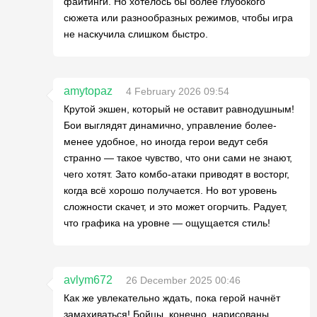
файтинги. Но хотелось бы более глубокого
сюжета или разнообразных режимов, чтобы игра
не наскучила слишком быстро.
amytopaz
4 February 2026 09:54
Крутой экшен, который не оставит равнодушным!
Бои выглядят динамично, управление более-
менее удобное, но иногда герои ведут себя
странно — такое чувство, что они сами не знают,
чего хотят. Зато комбо-атаки приводят в восторг,
когда всё хорошо получается. Но вот уровень
сложности скачет, и это может огорчить. Радует,
что графика на уровне — ощущается стиль!
avlym672
26 December 2025 00:46
Как же увлекательно ждать, пока герой начнёт
замахиваться! Бойцы, конечно, нарисованы