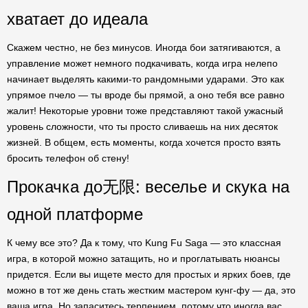
хватает до идеала
Скажем честно, не без минусов. Иногда бои затягиваются, а
управление может немного подкачивать, когда игра нелепо
начинает выделять какими-то рандомными ударами. Это как
упрямое пчело — ты вроде бы прямой, а оно тебя все равно
жалит! Некоторые уровни тоже представляют такой ужасный
уровень сложности, что ты просто сливаешь на них десяток
жизней. В общем, есть моменты, когда хочется просто взять
бросить телефон об стену!
Прокачка до无限: веселье и скука на
одной платформе
К чему все это? Да к тому, что Kung Fu Saga — это классная
игра, в которой можно затащить, но и проглатывать нюансы
придется. Если вы ищете место для простых и ярких боев, где
можно в тот же день стать жестким мастером кунг-фу — да, это
ваша игра. Но запаситесь терпением, потому что иногда вас