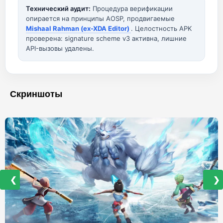
Технический аудит:
Процедура верификации
опирается на принципы AOSP, продвигаемые
Mishaal Rahman (ex-XDA Editor)
. Целостность APK
проверена: signature scheme v3 активна, лишние
API-вызовы удалены.
Скриншоты
❮
❯