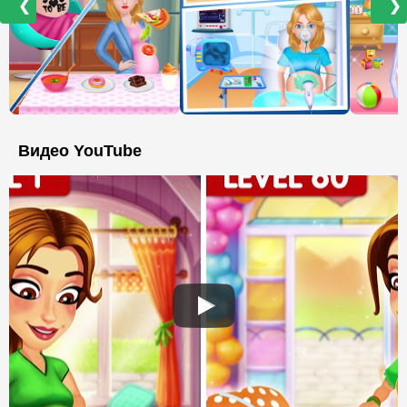
❮
❯
Видео YouTube