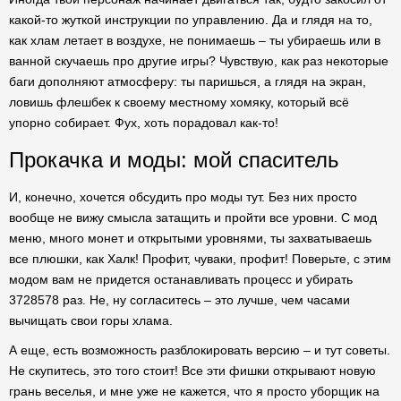
какой-то жуткой инструкции по управлению. Да и глядя на то,
как хлам летает в воздухе, не понимаешь – ты убираешь или в
ванной скучаешь про другие игры? Чувствую, как раз некоторые
баги дополняют атмосферу: ты паришься, а глядя на экран,
ловишь флешбек к своему местному хомяку, который всё
упорно собирает. Фух, хоть порадовал как-то!
Прокачка и моды: мой спаситель
И, конечно, хочется обсудить про моды тут. Без них просто
вообще не вижу смысла затащить и пройти все уровни. С мод
меню, много монет и открытыми уровнями, ты захватываешь
все плюшки, как Халк! Профит, чуваки, профит! Поверьте, с этим
модом вам не придется останавливать процесс и убирать
3728578 раз. Не, ну согласитесь – это лучше, чем часами
вычищать свои горы хлама.
А еще, есть возможность разблокировать версию – и тут советы.
Не скупитесь, это того стоит! Все эти фишки открывают новую
грань веселья, и мне уже не кажется, что я просто уборщик на