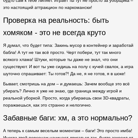
будто сам к тебе липнет. Играет ты тут не просто за уборщика –
это настоящий аттракцион по наркомански!
Проверка на реальность: быть
хомяком - это не всегда круто
Я думал, что будет типа: Закинь мусор в контейнер и заработай
бабла! А тут не так всё просто. Черт побери, тут так много
всякого хлама! Штуки, которые ты даже не знал, что они
существуют. И вот ты уже сидишь на полу с кучей свалок, а игра
шуточно спрашивает: Ты готов?! Да не, я не готов, я в шоке!
Бывает, смотришь на дом – и думаешь: Зачем вообще это всё
убирать? Лично я уже не знаю, где граница между игрой и
реальной уборкой. Просто, когда убираешь свои 3D-квадраты,
поражаешься, как это странно и нелогично.
Забавные баги: хм, а это нормально?
А теперь к самым веселым моментам – баги! Это просто имба!
Иногда твой персонаж начинает двигаться так, будто закосил от