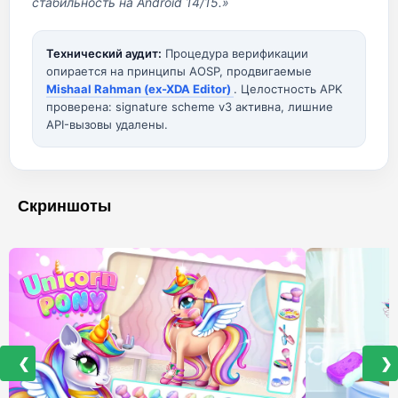
стабильность на Android 14/15.»
Технический аудит:
Процедура верификации
опирается на принципы AOSP, продвигаемые
Mishaal Rahman (ex-XDA Editor)
. Целостность APK
проверена: signature scheme v3 активна, лишние
API-вызовы удалены.
Скриншоты
❮
❯