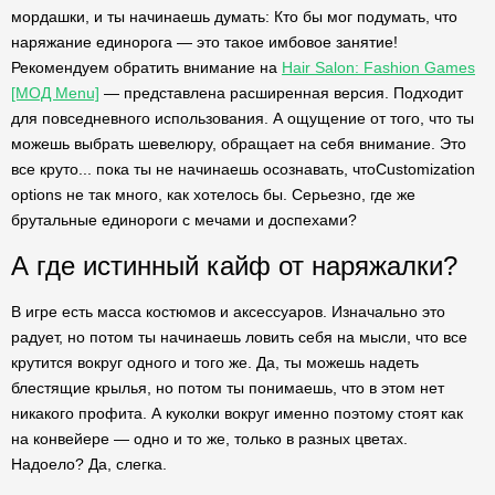
мордашки, и ты начинаешь думать: Кто бы мог подумать, что
наряжание единорога — это такое имбовое занятие!
Рекомендуем обратить внимание на
Hair Salon: Fashion Games
[МОД Menu]
— представлена расширенная версия. Подходит
для повседневного использования. А ощущение от того, что ты
можешь выбрать шевелюру, обращает на себя внимание. Это
все круто... пока ты не начинаешь осознавать, чтоCustomization
options не так много, как хотелось бы. Серьезно, где же
брутальные единороги с мечами и доспехами?
А где истинный кайф от наряжалки?
В игре есть масса костюмов и аксессуаров. Изначально это
радует, но потом ты начинаешь ловить себя на мысли, что все
крутится вокруг одного и того же. Да, ты можешь надеть
блестящие крылья, но потом ты понимаешь, что в этом нет
никакого профита. А куколки вокруг именно поэтому стоят как
на конвейере — одно и то же, только в разных цветах.
Надоело? Да, слегка.