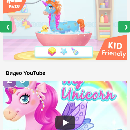
❮
❯
Видео YouTube