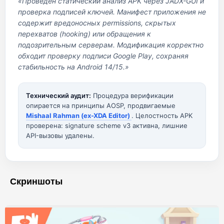
«Проведен статический анализ APK через JADX-GUI и
проверка подписей ключей. Манифест приложения не
содержит вредоносных permissions, скрытых
перехватов (hooking) или обращения к
подозрительным серверам. Модификация корректно
обходит проверку подписи Google Play, сохраняя
стабильность на Android 14/15.»
Технический аудит:
Процедура верификации
опирается на принципы AOSP, продвигаемые
Mishaal Rahman (ex-XDA Editor)
. Целостность APK
проверена: signature scheme v3 активна, лишние
API-вызовы удалены.
Скриншоты