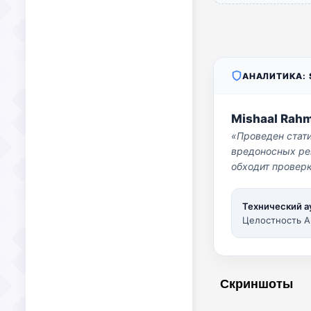
АНАЛИТИКА: S
Mishaal Rah
«Проведен стат
вредоносных per
обходит проверк
Технический а
Целостность A
Скриншоты