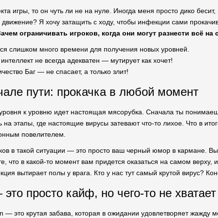
кта игры, то он чуть ли не на нуле. Иногда меня просто дико бесит,
 движение? Я хочу затащить с ходу, чтобы инфекции сами прокачив
Зачем ограничивать игроков, когда они могут разнести всё на 
тся слишком много времени для получения новых уровней.
интеллект не всегда адекватен — мутирует как хочет!
ичество Баг — не спасает, а только злит!
чале пути: прокачка в любой момент
 уровня к уровню идет настоящая мясорубка. Сначала ты понимаешь
на этапы, где настоящие вирусы затевают что-то лихое. Что в итог
онным повелителем.
в в такой ситуации — это просто ваш черный юмор в кармане. Вы п
е, что в какой-то момент вам придется оказаться на самом верху, 
кция вытирает полы у врага. Кто у нас тут самый крутой вирус? Кон
это просто кайф, но чего-то не хватает
ion — это крутая забава, которая в ожидании удовлетворяет жажду м