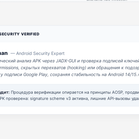
ECURITY VERIFIED
man
— Android Security Expert
ический анализ APK через JADX-GUI и проверка подписей ключе
missions, скрытых перехватов (hooking) или обращения к под
у подписи Google Play, сохраняя стабильность на Android 14/15.
удит:
Процедура верификации опирается на принципы AOSP, прод
PK проверена: signature scheme v3 активна, лишние API-вызовы уда