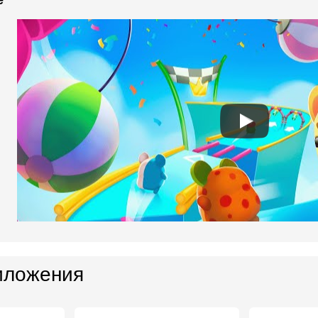
e
иложения