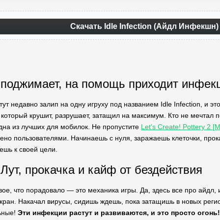
Скачать Idle Infection (Айдл Инфекшн
 поджимает, на помощь приходит инфек
тут недавно залип на одну игруху под названием Idle Infection, и э
 который крушит, разрушает, затащил на максимум. Кто не мечтал
одна из лучших для мобилок. Не пропустите
Let's Create! Pottery 2 
ено пользователями. Начинаешь с нуля, заражаешь клеточки, про
ешь к своей цели.
 Лут, прокачка и кайф от бездействия
вое, что порадовало — это механика игры. Да, здесь все про айдл,
кран. Накачал вирусы, сидишь ждешь, пока затащишь в новых регио
ьные!
Эти инфекции растут и развиваются, и это просто огонь!