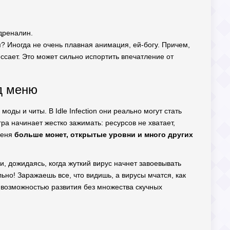
дреналин.
м? Иногда не очень плавная анимация, ей-богу. Причем,
ессает. Это может сильно испортить впечатление от
д меню
оды и читы. В Idle Infection они реально могут стать
а начинает жестко зажимать: ресурсов не хватает,
меня
больше монет, открытые уровни и много других
и, дожидаясь, когда жуткий вирус начнет завоевывать
льно! Заражаешь все, что видишь, а вирусы мчатся, как
я возможностью развития без множества скучных