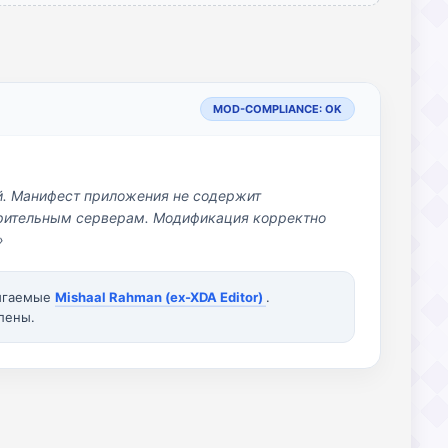
MOD-COMPLIANCE: OK
й. Манифест приложения не содержит
озрительным серверам. Модификация корректно
»
вигаемые
Mishaal Rahman (ex-XDA Editor)
.
лены.