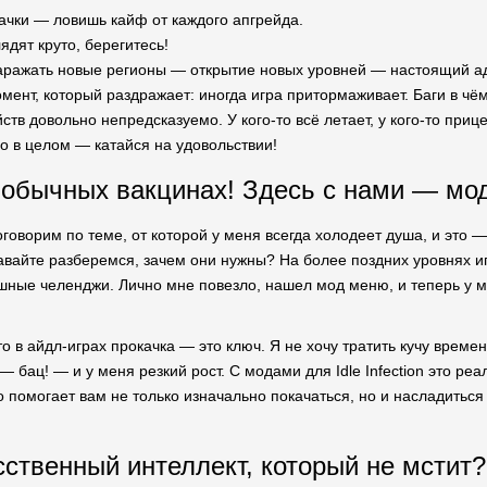
ачки — ловишь кайф от каждого апгрейда.
дят круто, берегитесь!
аражать новые регионы — открытие новых уровней — настоящий а
омент, который раздражает: иногда игра притормаживает. Баги в чё
ств довольно непредсказуемо. У кого-то всё летает, у кого-то приц
Но в целом — катайся на удовольствии!
 обычных вакцинах! Здесь с нами — мо
говорим по теме, от которой у меня всегда холодеет душа, и это — м
вайте разберемся, зачем они нужны? На более поздних уровнях игр
шные челенджи. Лично мне повезло, нашел мод меню, и теперь у 
о в айдл-играх прокачка — это ключ. Я не хочу тратить кучу времен
— бац! — и у меня резкий рост. С модами для Idle Infection это реа
о помогает вам не только изначально покачаться, но и насладитьс
усственный интеллект, который не мстит?