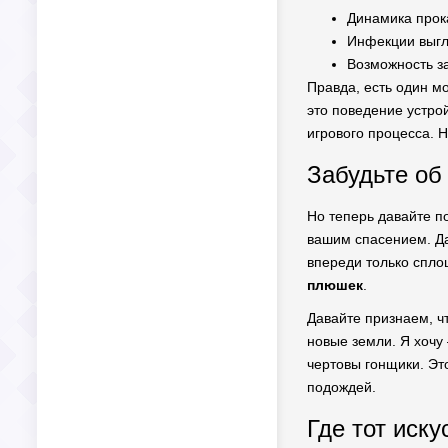
Динамика прок
Инфекции выгля
Возможность з
Правда, есть один м
это поведение устрой
игрового процесса. 
Забудьте об
Но теперь давайте по
вашим спасением. Да
впереди только спло
плюшек
.
Давайте признаем, чт
новые земли. Я хочу 
чертовы гонщики. Эт
подождей.
Где тот иск