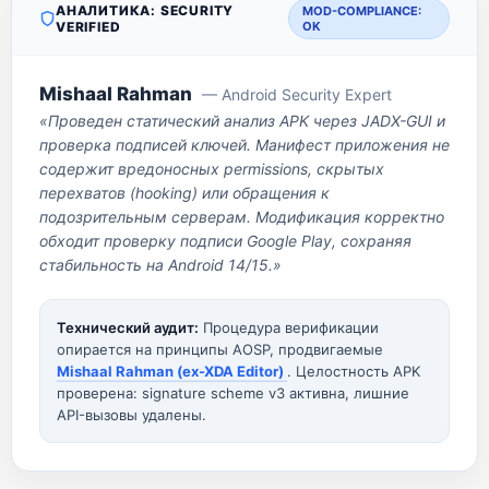
АНАЛИТИКА: SECURITY
MOD-COMPLIANCE:
VERIFIED
OK
Mishaal Rahman
— Android Security Expert
«Проведен статический анализ APK через JADX-GUI и
проверка подписей ключей. Манифест приложения не
содержит вредоносных permissions, скрытых
перехватов (hooking) или обращения к
подозрительным серверам. Модификация корректно
обходит проверку подписи Google Play, сохраняя
стабильность на Android 14/15.»
Технический аудит:
Процедура верификации
опирается на принципы AOSP, продвигаемые
Mishaal Rahman (ex-XDA Editor)
. Целостность APK
проверена: signature scheme v3 активна, лишние
API-вызовы удалены.