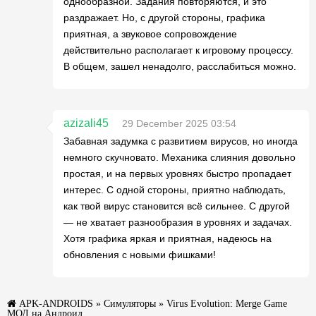
однообразной. Задания повторяются, и это
раздражает. Но, с другой стороны, графика
приятная, а звуковое сопровождение
действительно располагает к игровому процессу.
В общем, зашел ненадолго, расслабиться можно.
azizali45
29 December 2025 03:54
Забавная задумка с развитием вирусов, но иногда
немного скучновато. Механика слияния довольно
простая, и на первых уровнях быстро пропадает
интерес. С одной стороны, приятно наблюдать,
как твой вирус становится всё сильнее. С другой
— не хватает разнообразия в уровнях и задачах.
Хотя графика яркая и приятная, надеюсь на
обновления с новыми фишками!
APK-ANDROIDS
»
Симуляторы
» Virus Evolution: Merge Game
МОД на Андроид