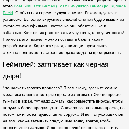
этого
Boat Simulator Games (Боат Симулятор Геймс) [МОД Mega
Pack]
. Стабильная версия с улучшениями. Рекомендуется к
установке. Вы бы их вирусиков видели! Они как будто вышли из
какого-то мультфильма, настолько они обаятельные и
забавные. Хочется их растягивать и улучшать, а не уничтожать!
Прямо за этот визуал можно поставить балл в карму
разработчикам. Картинка яркая, анимация прикольная —
отлично поднимает настроение, даже когда ты проигрываешь.
Геймплей: затягивает как черная
дыра!
Что насчет игрового процесса? Я вам скажу, здесь те самые
механики слияния, которые просто затягивают. Это не просто
тык-тык в экран, тут надо думать, как совместить вирусы, чтобы
получить более продвинутые. Сначала все довольно просто, но
потом начинается душевная мясорубка. И вот ты уже зациклен
на том, как же затащить следующую волну врагов, чтобы
продвинуться дальше. И да, скоро начнётся прокачка — и тут