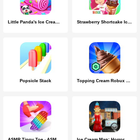
Little Panda's Ice Cream Games
Strawberry Shortcake Ice Cream
Popsicle Stack
Topping Cream Robux Roblominer
ASMR Tippy Toe - ASMR Games
Ice Cream Man: Horror Scream