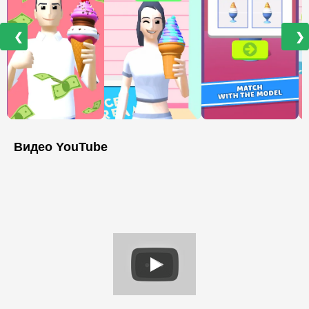
❮
❯
Видео YouTube